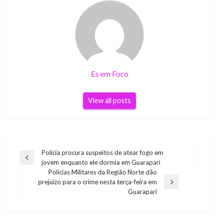
Es em Foco
View all posts
Navegação
Polícia procura suspeitos de atear fogo em
Previous
jovem enquanto ele dormia em Guarapari
de
Post
Policias Militares da Região Norte dão
Post
prejuízo para o crime nesta terça-feira em
Next
Guarapari
Post