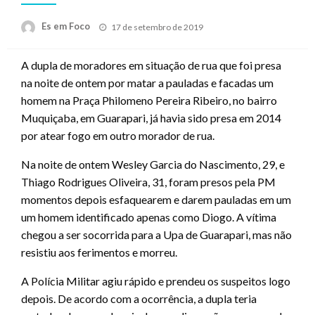
Posted
Es em Foco
17 de setembro de 2019
on
A dupla de moradores em situação de rua que foi presa
na noite de ontem por matar a pauladas e facadas um
homem na Praça Philomeno Pereira Ribeiro, no bairro
Muquiçaba, em Guarapari, já havia sido presa em 2014
por atear fogo em outro morador de rua.
Na noite de ontem Wesley Garcia do Nascimento, 29, e
Thiago Rodrigues Oliveira, 31, foram presos pela PM
momentos depois esfaquearem e darem pauladas em um
um homem identificado apenas como Diogo. A vítima
chegou a ser socorrida para a Upa de Guarapari, mas não
resistiu aos ferimentos e morreu.
A Polícia Militar agiu rápido e prendeu os suspeitos logo
depois. De acordo com a ocorrência, a dupla teria