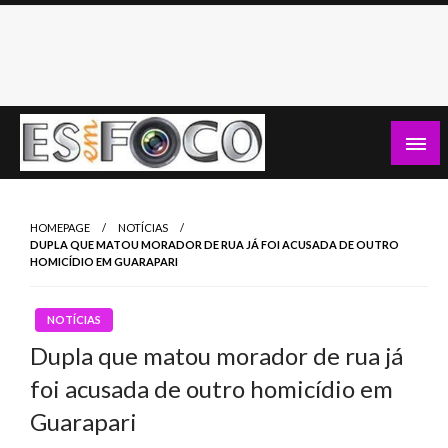
Skip
to
content
Es Em Foco
HOMEPAGE
NOTÍCIAS
DUPLA QUE MATOU MORADOR DE RUA JÁ FOI ACUSADA DE OUTRO
HOMICÍDIO EM GUARAPARI
NOTÍCIAS
Dupla que matou morador de rua já
foi acusada de outro homicídio em
Guarapari