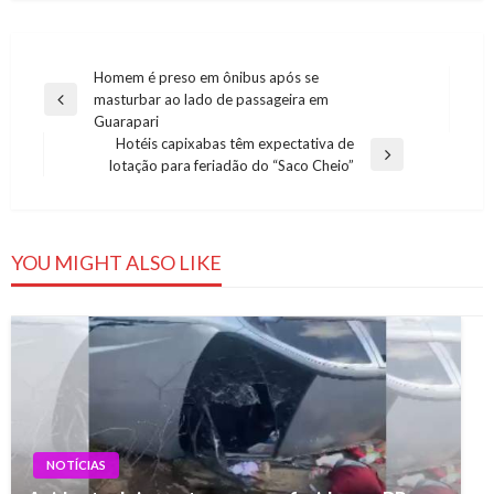
Navegação
Homem é preso em ônibus após se
masturbar ao lado de passageira em
de
Previous
Guarapari
Post
Post
Hotéis capixabas têm expectativa de
Next
lotação para feriadão do “Saco Cheio”
Post
YOU MIGHT ALSO LIKE
NOTÍCIAS