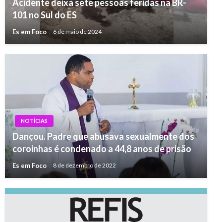
Acidente deixa sete pessoas feridas na BR-
101 no Sul do ES
Es em Foco
6 de maio de 2024
NOTÍCIAS
Dançou. Padre que abusava sexualmente dos
coroinhas é condenado a 44,8 anos de prisão
Es em Foco
8 de dezembro de 2022