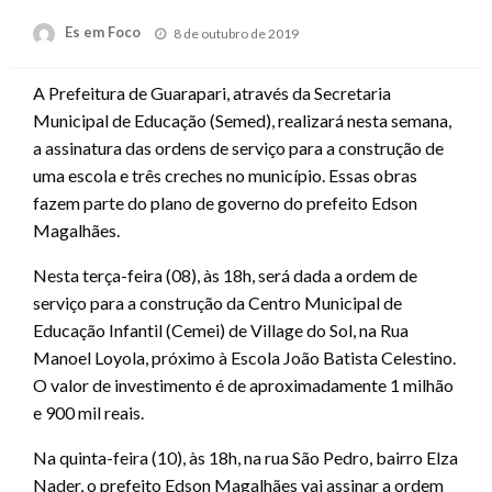
Posted
Es em Foco
8 de outubro de 2019
on
A Prefeitura de Guarapari, através da Secretaria
Municipal de Educação (Semed), realizará nesta semana,
a assinatura das ordens de serviço para a construção de
uma escola e três creches no município. Essas obras
fazem parte do plano de governo do prefeito Edson
Magalhães.
Nesta terça-feira (08), às 18h, será dada a ordem de
serviço para a construção da Centro Municipal de
Educação Infantil (Cemei) de Village do Sol, na Rua
Manoel Loyola, próximo à Escola João Batista Celestino.
O valor de investimento é de aproximadamente 1 milhão
e 900 mil reais.
Na quinta-feira (10), às 18h, na rua São Pedro, bairro Elza
Nader, o prefeito Edson Magalhães vai assinar a ordem