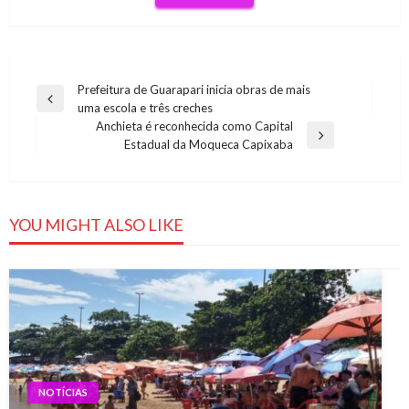
Navegação
Prefeitura de Guarapari inicia obras de mais
Previous
uma escola e três creches
de
Post
Anchieta é reconhecida como Capital
Post
Next
Estadual da Moqueca Capixaba
Post
YOU MIGHT ALSO LIKE
NOTÍCIAS