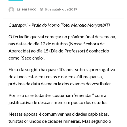
Posted
Es em Foco
8 de outubro de 2019
on
Guarapari – Praia do Morro (Foto: Marcelo Moryan/AT)
O feriadão que vai começar no próximo final de semana,
nas datas do dia 12 de outubro (Nossa Senhora de
Aparecida) ao dia 15 (Dia do Professor) é conhecido
como “Saco cheio”.
Ele teria surgido ha quase 40 anos, sobre a prerrogativa
de alunos estarem tensos e darem a última pausa,
próxima da data da maioria dos exames do vestibular.
Por isso os estudantes costumam “emendar” com a
justificativa de descansarem um pouco dos estudos.
Nessas épocas, é comum ver nas cidades capixabas,
turistas oriundos de cidades mineiras. Mas segundo o