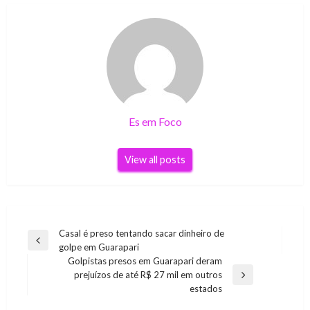
Es em Foco
View all posts
Navegação
Casal é preso tentando sacar dinheiro de
Previous
golpe em Guarapari
de
Post
Golpistas presos em Guarapari deram
Post
prejuízos de até R$ 27 mil em outros
Next
estados
Post