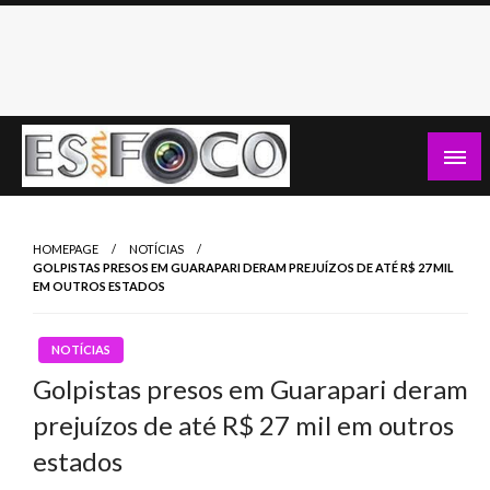
Skip
to
content
Es Em Foco
HOMEPAGE
NOTÍCIAS
GOLPISTAS PRESOS EM GUARAPARI DERAM PREJUÍZOS DE ATÉ R$ 27 MIL
EM OUTROS ESTADOS
NOTÍCIAS
Golpistas presos em Guarapari deram
prejuízos de até R$ 27 mil em outros
estados