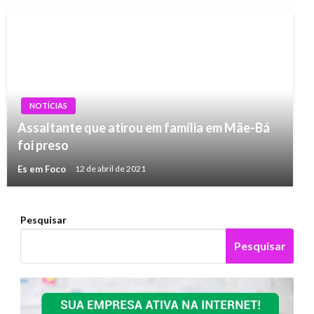
NOTÍCIAS
Assaltante que atirou em família em Mãe-Bá
foi preso
Es em Foco
12 de abril de 2021
Pesquisar
Pesquisar