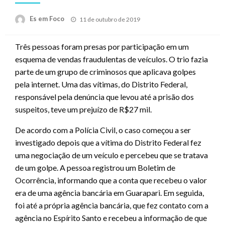
Posted
Es em Foco
11 de outubro de 2019
on
Três pessoas foram presas por participação em um
esquema de vendas fraudulentas de veículos. O trio fazia
parte de um grupo de criminosos que aplicava golpes
pela internet. Uma das vítimas, do Distrito Federal,
responsável pela denúncia que levou até a prisão dos
suspeitos, teve um prejuízo de R$27 mil.
De acordo com a Polícia Civil, o caso começou a ser
investigado depois que a vítima do Distrito Federal fez
uma negociação de um veículo e percebeu que se tratava
de um golpe. A pessoa registrou um Boletim de
Ocorrência, informando que a conta que recebeu o valor
era de uma agência bancária em Guarapari. Em seguida,
foi até a própria agência bancária, que fez contato com a
agência no Espírito Santo e recebeu a informação de que