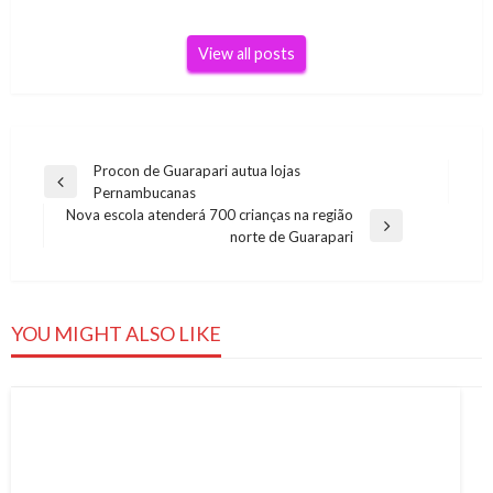
View all posts
Navegação
Procon de Guarapari autua lojas
Previous
Pernambucanas
de
Post
Nova escola atenderá 700 crianças na região
Post
Next
norte de Guarapari
Post
YOU MIGHT ALSO LIKE