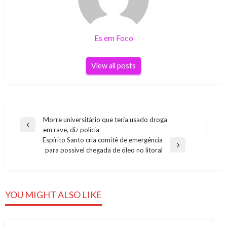
Es em Foco
View all posts
Navegação
Morre universitário que teria usado droga
Previous
em rave, diz polícia
de
Post
Espírito Santo cria comitê de emergência
Post
Next
para possível chegada de óleo no litoral
Post
YOU MIGHT ALSO LIKE