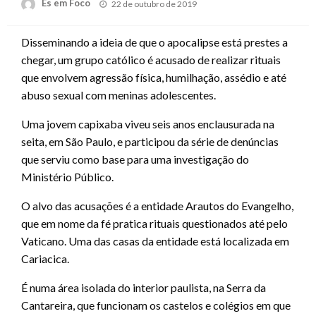
Posted
Es em Foco
22 de outubro de 2019
on
Disseminando a ideia de que o apocalipse está prestes a
chegar, um grupo católico é acusado de realizar rituais
que envolvem agressão física, humilhação, assédio e até
abuso sexual com meninas adolescentes.
Uma jovem capixaba viveu seis anos enclausurada na
seita, em São Paulo, e participou da série de denúncias
que serviu como base para uma investigação do
Ministério Público.
O alvo das acusações é a entidade Arautos do Evangelho,
que em nome da fé pratica rituais questionados até pelo
Vaticano. Uma das casas da entidade está localizada em
Cariacica.
É numa área isolada do interior paulista, na Serra da
Cantareira, que funcionam os castelos e colégios em que