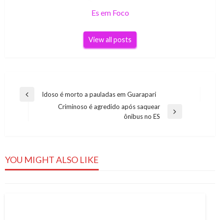
Es em Foco
View all posts
Navegação
Idoso é morto a pauladas em Guarapari
Previous
de
Criminoso é agredido após saquear
Post
Next
ônibus no ES
Post
Post
NOTÍCIAS
Domingo de mais chuva no ES
YOU MIGHT ALSO LIKE
Es em Foco
23 de novembro de 2019