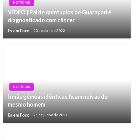
NOTÍCIAS
VÍDEO | Pai de quíntuplos de Guarapari é
diagnosticado com câncer
Es em Foco
10 de abril de 2022
NOTÍCIAS
Irmãs gêmeas idênticas ficam noivas do
mesmo homem
Es em Foco
21 de junho de 2021