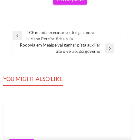
Navegação
TCE manda executar sentença contra
Previous
Luciano Pereira: ficha suja
de
Post
Rodovia em Meaípe vai ganhar pista auxiliar
Post
Next
até o verão, diz governo
Post
NOTÍCIAS
Os melhores antivírus grátis para Windows
em 2019
YOU MIGHT ALSO LIKE
Es em Foco
31 de agosto de 2019