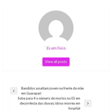
Es em Foco
View all posts
Navegação
Bandidos assaltam jovem na frente da mãe
Previous
em Guarapari
de
Post
Sobe para 4 o número de mortos no ES em
Post
decorrência das chuvas; idoso morreu em
Next
hospital
Post