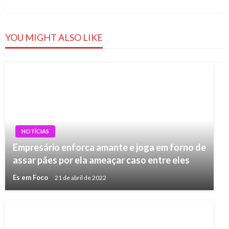
YOU MIGHT ALSO LIKE
NOTÍCIAS
Empresário enforca amante e joga em forno de
assar pães por ela ameaçar caso entre eles
Es em Foco
21 de abril de 2022