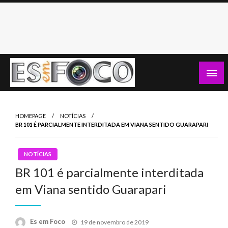
Skip
to
content
Es Em Foco
HOMEPAGE
NOTÍCIAS
BR 101 É PARCIALMENTE INTERDITADA EM VIANA SENTIDO GUARAPARI
NOTÍCIAS
BR 101 é parcialmente interditada
em Viana sentido Guarapari
Posted
Es em Foco
19 de novembro de 2019