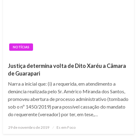
NOTÍCIAS
Justiça determina volta de Dito Xaréu a Câmara
de Guarapari
Narra a inicial que: (i) a requerida, em atendimento a
denúncia realizada pelo Sr. Américo Miranda dos Santos,
promoveu abertura de processo administrativo (tombado
sob o nº 1450/2019) para possível cassação do mandato
do requerente (vereador) por ter, em tese,…
Posted
29 de novembro de 2019
Es em Foco
on