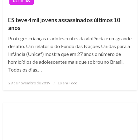
NOTÍCIAS
ES teve 4 mil jovens assassinados últimos 10
anos
Proteger crianças e adolescentes da violência é um grande
desafio. Um relatório do Fundo das Nações Unidas para a
Infância (Unicef) mostra que em 27 anos o número de
homicídios de adolescentes mais que sobrou no Brasil.
Todos os dias,…
Posted
29 de novembro de 2019
Es em Foco
on