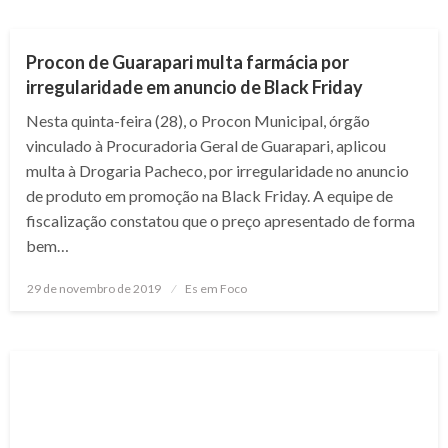
NOTÍCIAS
Procon de Guarapari multa farmácia por
irregularidade em anuncio de Black Friday
Nesta quinta-feira (28), o Procon Municipal, órgão
vinculado à Procuradoria Geral de Guarapari, aplicou
multa à Drogaria Pacheco, por irregularidade no anuncio
de produto em promoção na Black Friday. A equipe de
fiscalização constatou que o preço apresentado de forma
bem…
Posted
29 de novembro de 2019
Es em Foco
on