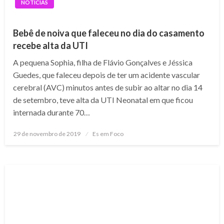
NOTÍCIAS
Bebê de noiva que faleceu no dia do casamento
recebe alta da UTI
A pequena Sophia, filha de Flávio Gonçalves e Jéssica
Guedes, que faleceu depois de ter um acidente vascular
cerebral (AVC) minutos antes de subir ao altar no dia 14
de setembro, teve alta da UTI Neonatal em que ficou
internada durante 70…
Posted
29 de novembro de 2019
Es em Foco
on