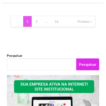
on
Paginação
de
1
2
…
16
Próximo
posts
Pesquisar
Pesquisar