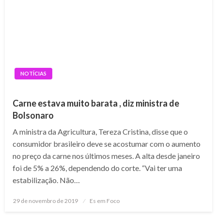
NOTÍCIAS
Carne estava muito barata , diz ministra de
Bolsonaro
A ministra da Agricultura, Tereza Cristina, disse que o
consumidor brasileiro deve se acostumar com o aumento
no preço da carne nos últimos meses. A alta desde janeiro
foi de 5% a 26%, dependendo do corte. “Vai ter uma
estabilização. Não…
Posted
29 de novembro de 2019
Es em Foco
on