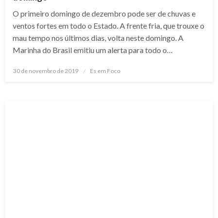
O primeiro domingo de dezembro pode ser de chuvas e
ventos fortes em todo o Estado. A frente fria, que trouxe o
mau tempo nos últimos dias, volta neste domingo. A
Marinha do Brasil emitiu um alerta para todo o…
Posted
30 de novembro de 2019
Es em Foco
on