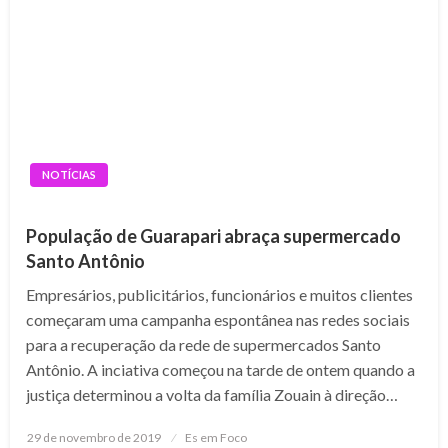
NOTÍCIAS
População de Guarapari abraça supermercado
Santo Antônio
Empresários, publicitários, funcionários e muitos clientes
começaram uma campanha espontânea nas redes sociais
para a recuperação da rede de supermercados Santo
Antônio. A inciativa começou na tarde de ontem quando a
justiça determinou a volta da família Zouain à direção…
Posted
29 de novembro de 2019
Es em Foco