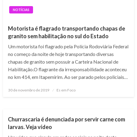
NOTÍCIAS
Motorista é flagrado transportando chapas de
granito sem habilitação no sul do Estado
Um motorista foi flagrado pela Polícia Rodoviária Federal
no começo da noite de hoje transportando diversas
chapas de granito sem possuir a Carteira Nacional de
Habilitação.O flagrante da irresponsabilidade aconteceu
no km 414, em Itapemirim. Ao ser parado pelos policiais…
Posted
30 de novembro de 2019
Es em Foco
on
NOTÍCIAS
Churrascaria é denunciada por servir carne com
larvas. Veja vídeo