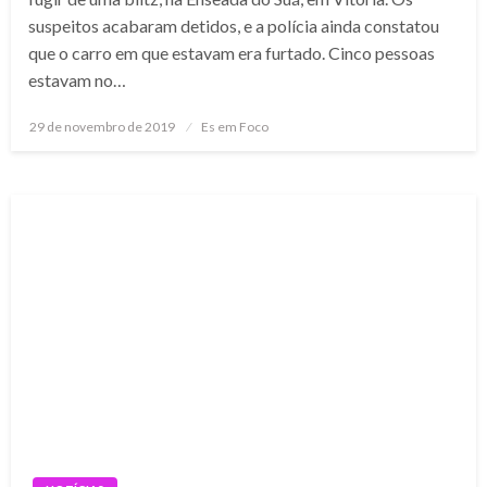
suspeitos acabaram detidos, e a polícia ainda constatou
que o carro em que estavam era furtado. Cinco pessoas
estavam no…
Posted
29 de novembro de 2019
Es em Foco
on