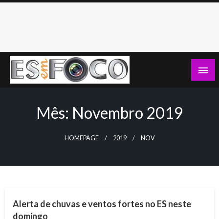
Skip
to
content
Es Em Foco
Mês:
Novembro 2019
HOMEPAGE
2019
NOV
NOTÍCIAS
Alerta de chuvas e ventos fortes no ES neste
domingo