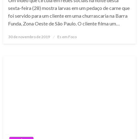
Um vídeo que circula em redes sociais na noite desta
sexta-feira (28) mostra larvas em um pedaço de carne que
foi servido para um cliente em uma churrascaria na Barra
Funda, Zona Oeste de São Paulo. O cliente filma um…
Posted
30 de novembro de 2019
Es em Foco
on