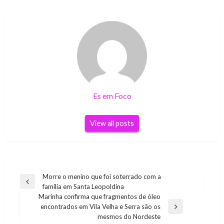
Es em Foco
View all posts
Navegação
Morre o menino que foi soterrado com a
Previous
família em Santa Leopoldina
de
Post
Marinha confirma que fragmentos de óleo
Post
encontrados em Vila Velha e Serra são os
Next
mesmos do Nordeste
Post