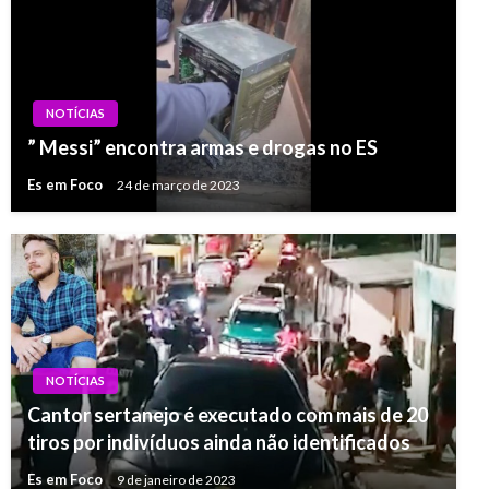
NOTÍCIAS
” Messi” encontra armas e drogas no ES
Es em Foco
24 de março de 2023
NOTÍCIAS
Cantor sertanejo é executado com mais de 20
tiros por indivíduos ainda não identificados
Es em Foco
9 de janeiro de 2023