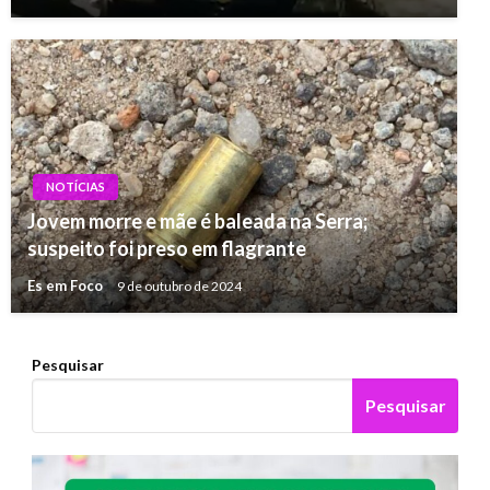
NOTÍCIAS
Jovem morre e mãe é baleada na Serra;
suspeito foi preso em flagrante
Es em Foco
9 de outubro de 2024
Pesquisar
Pesquisar