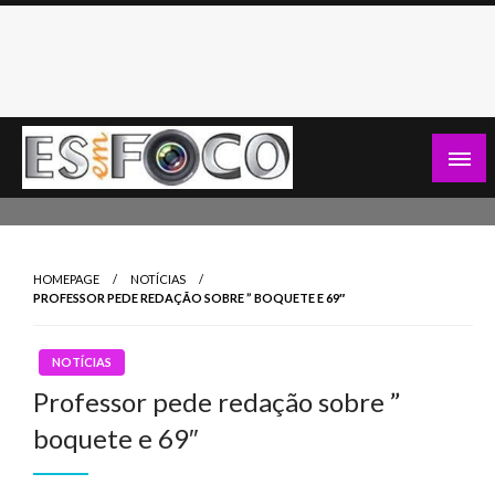
Skip
to
content
Es Em Foco
HOMEPAGE
NOTÍCIAS
PROFESSOR PEDE REDAÇÃO SOBRE ” BOQUETE E 69″
NOTÍCIAS
Professor pede redação sobre ”
boquete e 69″