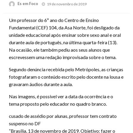
Posted
Es em Foco
19 de novembro de 2019
on
Um professor do 6º ano do Centro de Ensino
Fundamental (CEF) 104, da Asa Norte, foi desligado da
unidade educacional após ensinar sobre sexo anal e oral
durante aula de português, na última quarta-feira (13).
Na ocasião, ele também pediu aos seus alunos que
escrevessem uma redação improvisada sobre o tema.
Segundo denúncia recebida pelo Metrópoles, as crianças
fotografaram o conteúdo escrito pelo docente na lousa e
gravaram áudios durante a aula.
Nas imagens, é possível ver a data da ocorrência e o
tema proposto pelo educador no quadro branco.
cusado de assédio por alunas, professor tem contrato
suspenso no DF
“Brasília, 13 de novembro de 2019. Objetivo: fazer o