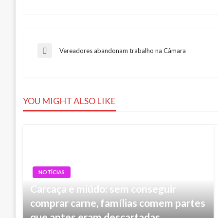
Navegação
Vereadores abandonam trabalho na Câmara
Previous
Post
de
YOU MIGHT ALSO LIKE
Post
NOTÍCIAS
Carcaça e miúdo: sem conseguir
comprar carne, famílias comem partes
que antes eram descartadas