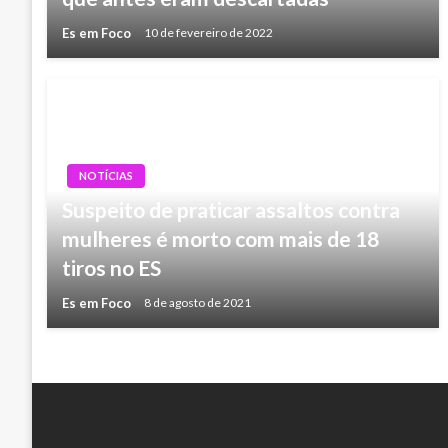
Es em Foco
10 de fevereiro de 2022
NOTÍCIAS
Suspeito de praticar assaltos contra
mulheres é morto com mais de 18
tiros no ES
Es em Foco
8 de agosto de 2021