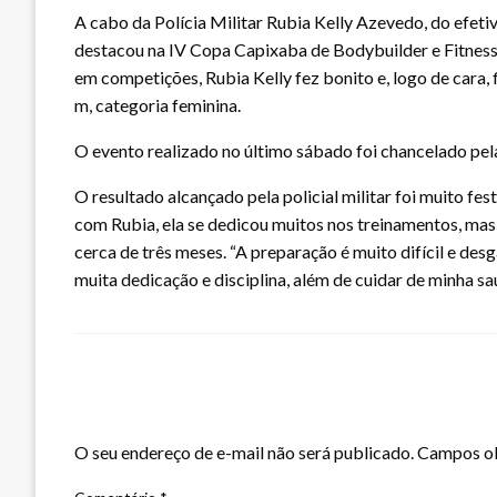
A cabo da Polícia Militar Rubia Kelly Azevedo, do efet
destacou na IV Copa Capixaba de Bodybuilder e Fitness,
em competições, Rubia Kelly fez bonito e, logo de cara, 
m, categoria feminina.
O evento realizado no último sábado foi chancelado pela
O resultado alcançado pela policial militar foi muito fe
com Rubia, ela se dedicou muitos nos treinamentos, mas
cerca de três meses. “A preparação é muito difícil e desga
muita dedicação e disciplina, além de cuidar de minha sa
LEAVE A RESPONSE
O seu endereço de e-mail não será publicado.
Campos ob