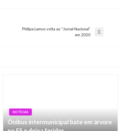
Philipe Lemos volta ao “Jornal Nacional”
Next
em 2020
Post
NOTÍCIAS
Ônibus intermunicipal bate em árvore
no ES e deixa feridos