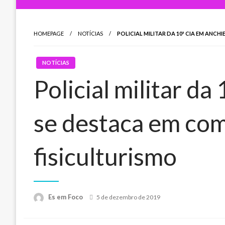
HOMEPAGE
NOTÍCIAS
POLICIAL MILITAR DA 10ª CIA EM ANC
NOTÍCIAS
Policial militar d
se destaca em co
fisiculturismo
Posted
Es em Foco
5 de dezembro de 2019
on