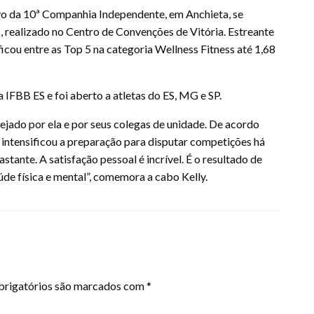
ivo da 10ª Companhia Independente, em Anchieta, se
 realizado no Centro de Convenções de Vitória. Estreante
ficou entre as Top 5 na categoria Wellness Fitness até 1,68
 IFBB ES e foi aberto a atletas do ES, MG e SP.
stejado por ela e por seus colegas de unidade. De acordo
 intensificou a preparação para disputar competições há
stante. A satisfação pessoal é incrível. É o resultado de
úde física e mental”, comemora a cabo Kelly.
rigatórios são marcados com
*