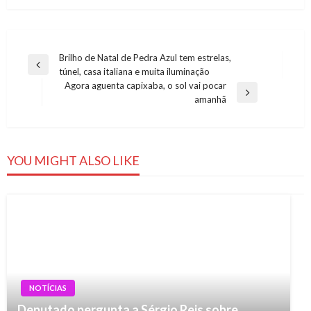
Navegação
Brilho de Natal de Pedra Azul tem estrelas,
Previous
túnel, casa italiana e muita iluminação
de
Post
Agora aguenta capixaba, o sol vai pocar
Post
Next
amanhã
Post
YOU MIGHT ALSO LIKE
NOTÍCIAS
Deputado pergunta a Sérgio Reis sobre