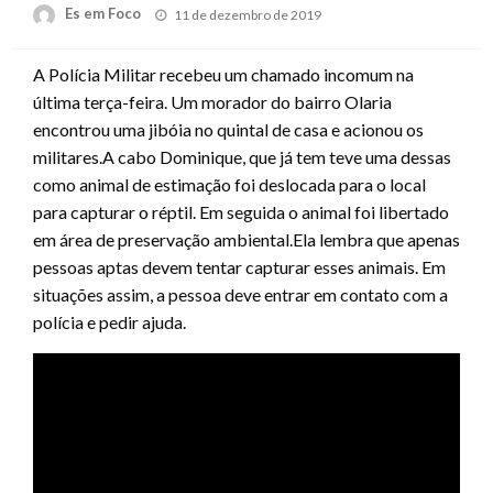
Posted
Es em Foco
11 de dezembro de 2019
on
A Polícia Militar recebeu um chamado incomum na
última terça-feira. Um morador do bairro Olaria
encontrou uma jibóia no quintal de casa e acionou os
militares.A cabo Dominique, que já tem teve uma dessas
como animal de estimação foi deslocada para o local
para capturar o réptil. Em seguida o animal foi libertado
em área de preservação ambiental.Ela lembra que apenas
pessoas aptas devem tentar capturar esses animais. Em
situações assim, a pessoa deve entrar em contato com a
polícia e pedir ajuda.