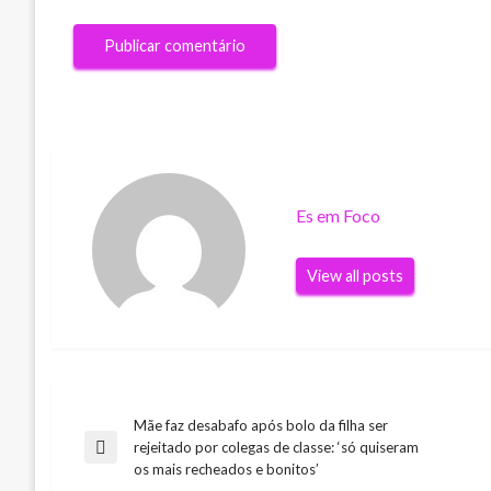
Es em Foco
View all posts
Mãe faz desabafo após bolo da filha ser
Navegação
rejeitado por colegas de classe: ‘só quiseram
Previous
os mais recheados e bonitos’
Post