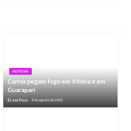
NOTÍCIAS
Carros pegam fogo em Vitória e em
Guarapari
Es em Foco
8 de agosto de 2022