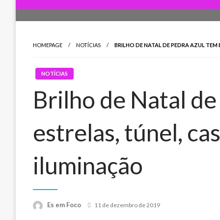
HOMEPAGE
NOTÍCIAS
BRILHO DE NATAL DE PEDRA AZUL TEM 
NOTÍCIAS
Brilho de Natal d
estrelas, túnel, ca
iluminação
Posted
Es em Foco
11 de dezembro de 2019
on