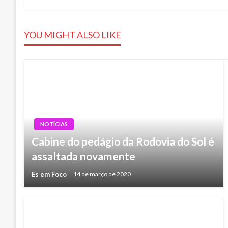
de
Post
YOU MIGHT ALSO LIKE
NOTÍCIAS
Cabine do pedágio da Rodovia do Sol é
assaltada novamente
Es em Foco
14 de março de 2020