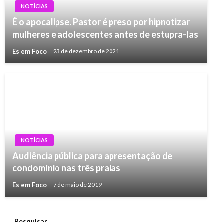
NOTÍCIAS
É o apocalipse. Pastor é preso por hipnotizar
mulheres e adolescentes antes de estupra-las
Es em Foco
23 de dezembro de 2021
NOTÍCIAS
Audiência pública para apresentação de
condomínio nas três praias
Es em Foco
7 de maio de 2019
Pesquisar