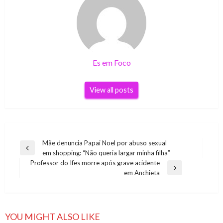
Es em Foco
View all posts
Navegação
Mãe denuncia Papai Noel por abuso sexual
Previous
em shopping: “Não queria largar minha filha”
de
Post
Professor do Ifes morre após grave acidente
Post
Next
em Anchieta
Post
YOU MIGHT ALSO LIKE