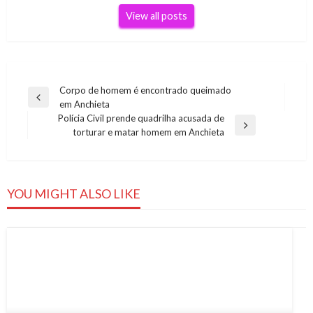
View all posts
Navegação
Corpo de homem é encontrado queimado
Previous
em Anchieta
de
Post
Polícia Civil prende quadrilha acusada de
Post
Next
torturar e matar homem em Anchieta
Post
YOU MIGHT ALSO LIKE