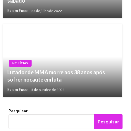
sábado
Es em Foco
24 de julho de 2022
NOTÍCIAS
Lutador de MMA morre aos 38 anos após
sofrer nocaute em luta
Es em Foco
5 de outubro de 2021
Pesquisar
Pesquisar