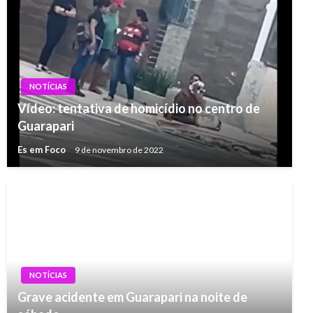
NOTÍCIAS
Vídeo: tentativa de homicídio no centro de
Guarapari
Es em Foco
9 de novembro de 2022
NOTÍCIAS
Grave acidente em Guarapari na noite de