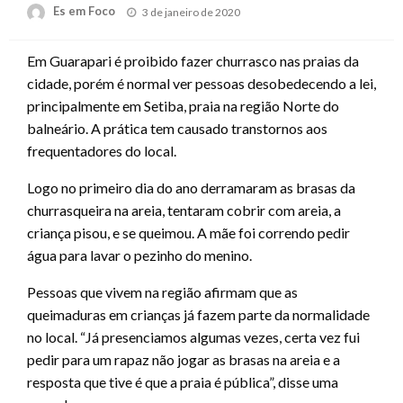
Posted
Es em Foco
3 de janeiro de 2020
on
Em Guarapari é proibido fazer churrasco nas praias da
cidade, porém é normal ver pessoas desobedecendo a lei,
principalmente em Setiba, praia na região Norte do
balneário. A prática tem causado transtornos aos
frequentadores do local.
Logo no primeiro dia do ano derramaram as brasas da
churrasqueira na areia, tentaram cobrir com areia, a
criança pisou, e se queimou. A mãe foi correndo pedir
água para lavar o pezinho do menino.
Pessoas que vivem na região afirmam que as
queimaduras em crianças já fazem parte da normalidade
no local. “Já presenciamos algumas vezes, certa vez fui
pedir para um rapaz não jogar as brasas na areia e a
resposta que tive é que a praia é pública”, disse uma