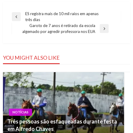
Navegação
ES registra mais de 10 mil raios em apenas
Previous
três dias
de
Post
Garoto de 7 anos é retirado da escola
Post
Next
algemado por agredir professora nos EUA
Post
YOU MIGHT ALSO LIKE
NOTÍCIAS
Três pessoas são esfaqueadas durante festa
em Alfredo Chaves