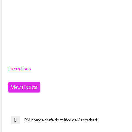
Es em Foco
View all posts
Navegação
PM prende chefe do tráfico de Kubitscheck
Previous
Post
de