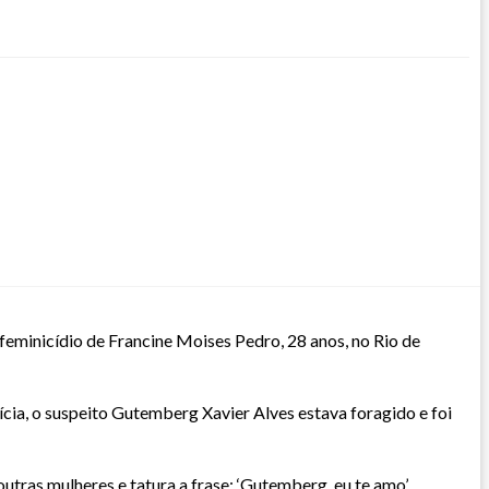
eminicídio de Francine Moises Pedro, 28 anos, no Rio de
ia, o suspeito Gutemberg Xavier Alves estava foragido e foi
utras mulheres e tatura a frase: ‘Gutemberg, eu te amo’.