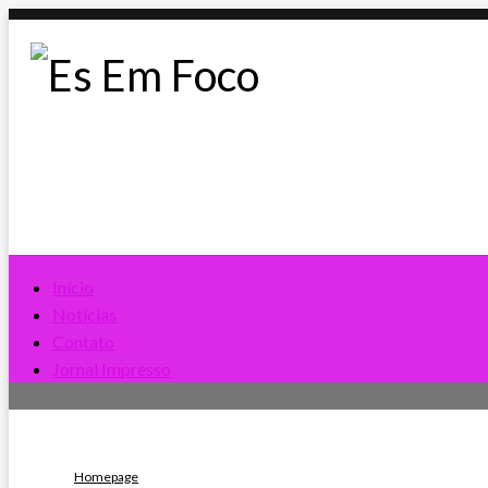
Skip
to
content
Es Em Foco
Início
Notícias
Contato
Jornal Impresso
Homepage