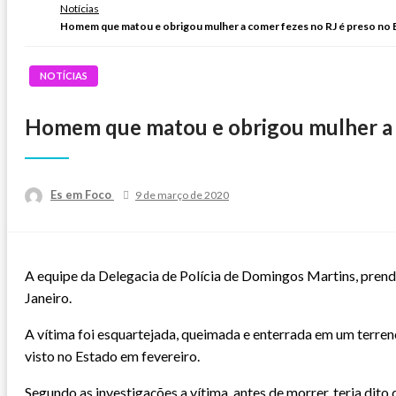
Notícias
Homem que matou e obrigou mulher a comer fezes no RJ é preso no 
NOTÍCIAS
Homem que matou e obrigou mulher a c
Posted
Es em Foco
9 de março de 2020
on
A equipe da Delegacia de Polícia de Domingos Martins, prend
Janeiro.
A vítima foi esquartejada, queimada e enterrada em um terre
visto no Estado em fevereiro.
Segundo as investigações a vítima, antes de morrer, teria dito