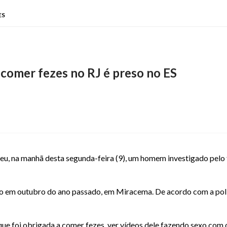
ES
omer fezes no RJ é preso no ES
eu, na manhã desta segunda-feira (9), um homem investigado pelo f
no em outubro do ano passado, em Miracema. De acordo com a políc
 que foi obrigada a comer fezes, ver vídeos dele fazendo sexo com o