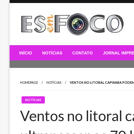
Skip
to
content
Es Em Foco
INÍCIO
NOTÍCIAS
CONTATO
JORNAL IMPR
HOMEPAGE
NOTÍCIAS
VENTOS NO LITORAL CAPIXABA PODEM 
NOTÍCIAS
Ventos no litoral