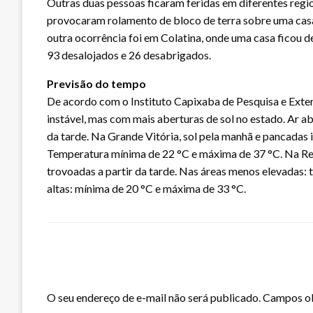
Outras duas pessoas ficaram feridas em diferentes reg
provocaram rolamento de bloco de terra sobre uma cas
outra ocorrência foi em Colatina, onde uma casa ficou 
93 desalojados e 26 desabrigados.
Previsão do tempo
De acordo com o Instituto Capixaba de Pesquisa e Exten
instável, mas com mais aberturas de sol no estado. Ar a
da tarde. Na Grande Vitória, sol pela manhã e pancadas 
Temperatura mínima de 22 °C e máxima de 37 °C. Na Reg
trovoadas a partir da tarde. Nas áreas menos elevadas:
altas: mínima de 20 °C e máxima de 33 °C.
LEAVE A RESPONSE
O seu endereço de e-mail não será publicado.
Campos ob