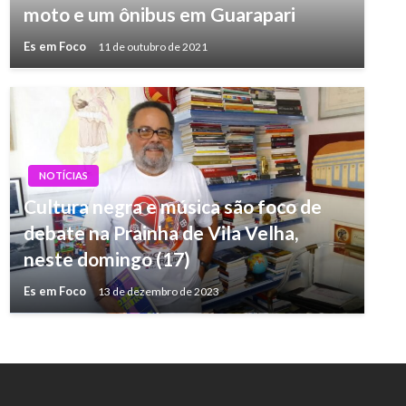
moto e um ônibus em Guarapari
Es em Foco
11 de outubro de 2021
NOTÍCIAS
Cultura negra e música são foco de
debate na Prainha de Vila Velha,
neste domingo (17)
Es em Foco
13 de dezembro de 2023