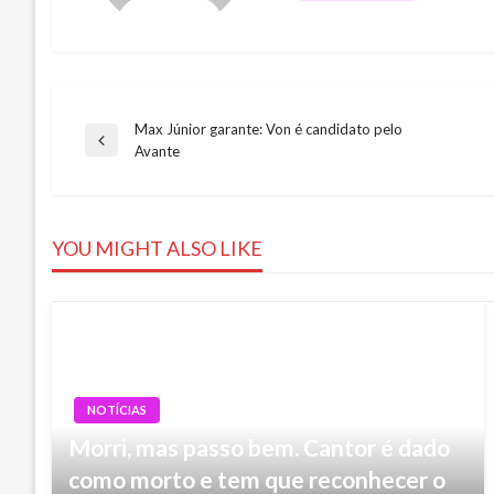
Max Júnior garante: Von é candidato pelo
Navegação
Previous
Avante
Post
de
YOU MIGHT ALSO LIKE
Post
NOTÍCIAS
NOTÍCIAS
Morri, mas passo bem. Cantor é dado
Gasolina sobe no Espírito Santo pela
como morto e tem que reconhecer o