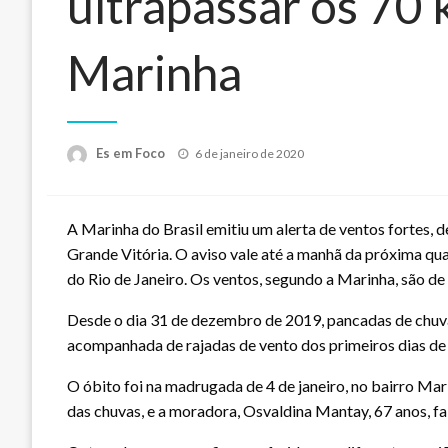
ultrapassar os 70 
Marinha
Posted
Es em Foco
6 de janeiro de 2020
on
A Marinha do Brasil emitiu um alerta de ventos fortes, de 
Grande Vitória. O aviso vale até a manhã da próxima qua
do Rio de Janeiro. Os ventos, segundo a Marinha, são d
Desde o dia 31 de dezembro de 2019, pancadas de chuva
acompanhada de rajadas de vento dos primeiros dias de
O óbito foi na madrugada de 4 de janeiro, no bairro Ma
das chuvas, e a moradora, Osvaldina Mantay, 67 anos, f