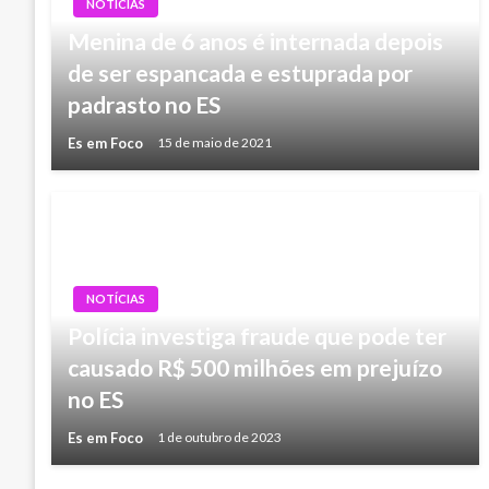
NOTÍCIAS
Menina de 6 anos é internada depois
de ser espancada e estuprada por
padrasto no ES
Es em Foco
15 de maio de 2021
NOTÍCIAS
Polícia investiga fraude que pode ter
causado R$ 500 milhões em prejuízo
no ES
Es em Foco
1 de outubro de 2023