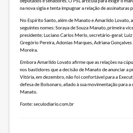
deputados e senadores. O PSL articula para exigir o ma
na nova sigla e tenta impugnar a relação de assinaturas p
No Espírito Santo, além de Manato e Amarildo Lovato, 
seguintes nomes: Soraya de Souza Manato, primeira vic
presidente; Luciano Carlos Merlo, secretário-geral; Luiz
Gregório Pereira, Adonias Marques, Adriana Gonçalves 
Moreira.
Embora Amarildo Lovato afirme que as relações na cúpul
nos bastidores que a decisão de Manato de anunciar a p
Vitória, em dezembro, não foi confortável para a Exec
defesa de Bolsonaro, aliado à sua movimentação para a 
Manato.
Fonte: seculodiario.com.br