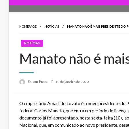
HOMEPAGE
NOTÍCIAS
MANATO NÃO É MAIS PRESIDENTE DO P
NOTÍCIAS
Manato não é mais
Posted
Es em Foco
10 de janeiro de 2020
on
O empresário Amarildo Lovato é o novo presidente do P
federal Carlos Manato, que entra em período de licença
documento já foi apresentado, nesta sexta-feira (10), a
Nacional, que, em comunicado ao novo presidente, desa