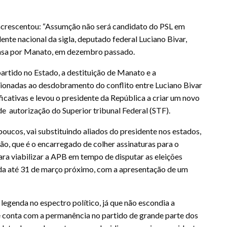
acrescentou: “Assumção não será candidato do PSL em
nte nacional da sigla, deputado federal Luciano Bivar,
ensa por Manato, em dezembro passado.
rtido no Estado, a destituição de Manato e a
ionadas ao desdobramento do conflito entre Luciano Bivar
ficativas e levou o presidente da República a criar um novo
de autorização do Superior tribunal Federal (STF).
poucos, vai substituindo aliados do presidente nos estados,
o, que é o encarregado de colher assinaturas para o
ara viabilizar a APB em tempo de disputar as eleições
nda até 31 de março próximo, com a apresentação de um
 legenda no espectro político, já que não escondia a
 e conta com a permanência no partido de grande parte dos