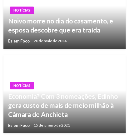
NOTÍCIAS
Noivo morre no dia do casamento, e
esposa descobre que era traída
Es em Foco
20 de maio de 2024
NOTÍCIAS
Economia? Com 3 nomeações, Edinho
gera custo de mais de meio milhão à
Câmara de Anchieta
Es em Foco
15 de janeiro de 2021