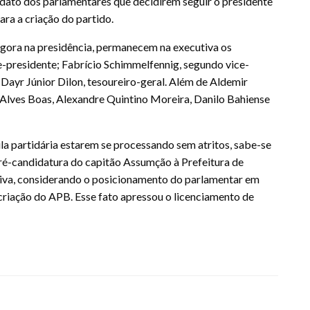
ndato dos parlamentares que decidirem seguir o presidente
ara a criação do partido.
agora na presidência, permanecem na executiva os
e-presidente; Fabrício Schimmelfennig, segundo vice-
 Dayr Júnior Dilon, tesoureiro-geral. Além de Aldemir
Alves Boas, Alexandre Quintino Moreira, Danilo Bahiense
a partidária estarem se processando sem atritos, sabe-se
ré-candidatura do capitão Assumção à Prefeitura de
utiva, considerando o posicionamento do parlamentar em
criação do APB. Esse fato apressou o licenciamento de