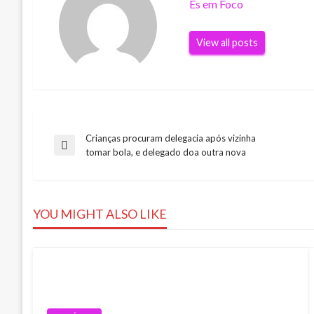
Es em Foco
View all posts
Crianças procuram delegacia após vizinha
Navegação
Previous
tomar bola, e delegado doa outra nova
Post
de
YOU MIGHT ALSO LIKE
Post