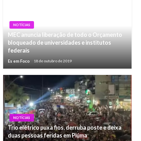
NOTÍCIAS
MEC anuncia liberação de todo o Orçamento
bloqueado de universidades e institutos
federais
Es em Foco
18 de outubro de 2019
NOTÍCIAS
Trio elétrico puxa fios, derruba poste e deixa
duas pessoas feridas em Piúma