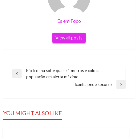
Es em Foco
View all posts
Navegação
Rio Iconha sobe quase 4 metros e coloca
Previous
população em alerta máximo
de
Post
Iconha pede socorro
Next
Post
Post
YOU MIGHT ALSO LIKE