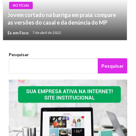
NOTÍCIAS
Jovem cortado na barriga em praia: compare
as versões do casal e da denúncia do MP
Es em Foco
7 de abril de 2022
Pesquisar
Pesquisar