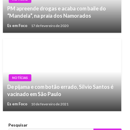
PM apreende drogas e acaba com baile do
“Mandela”, na praia dos Namorados
Es em Foco
17 de fevereiro de 2020
NOTÍCIAS
De pijama e com botão errado, Sílvio Santos é
vacinado em São Paulo
Es em Foco
10 de fevereiro de 2021
Pesquisar