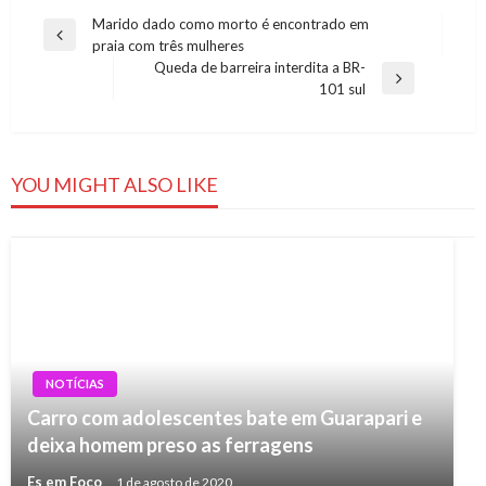
Navegação
Marido dado como morto é encontrado em
Previous
praia com três mulheres
de
Post
Queda de barreira interdita a BR-
Post
Next
101 sul
Post
YOU MIGHT ALSO LIKE
NOTÍCIAS
Carro com adolescentes bate em Guarapari e
deixa homem preso as ferragens
Es em Foco
1 de agosto de 2020