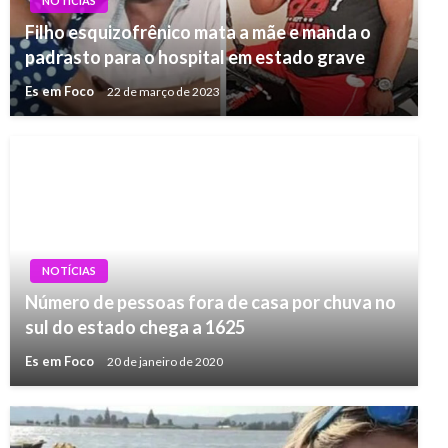
NOTÍCIAS
Filho esquizofrênico mata a mãe e manda o
padrasto para o hospital em estado grave
Es em Foco
22 de março de 2023
NOTÍCIAS
Número de pessoas fora de casa por chuva no
sul do estado chega a 1625
Es em Foco
20 de janeiro de 2020