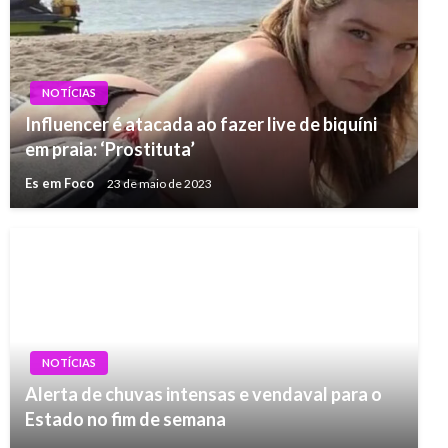
NOTÍCIAS
Influencer é atacada ao fazer live de biquíni
em praia: ‘Prostituta’
Es em Foco
23 de maio de 2023
NOTÍCIAS
Alerta de chuvas intensas e vendaval para o
Estado no fim de semana