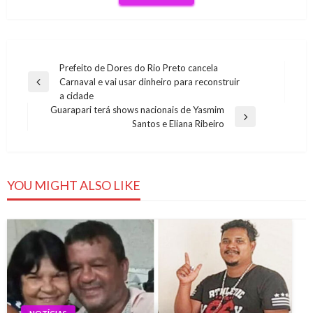
Navegação
Prefeito de Dores do Rio Preto cancela
Carnaval e vai usar dinheiro para reconstruir
de
Previous
a cidade
Post
Post
Guarapari terá shows nacionais de Yasmim
Next
Santos e Eliana Ribeiro
Post
YOU MIGHT ALSO LIKE