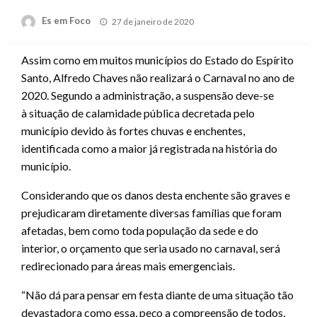
Posted
Es em Foco
27 de janeiro de 2020
on
Assim como em muitos municípios do Estado do Espírito
Santo, Alfredo Chaves não realizará o Carnaval no ano de
2020. Segundo a administração, a suspensão deve-se
à situação de calamidade pública decretada pelo
município devido às fortes chuvas e enchentes,
identificada como a maior já registrada na história do
município.
Considerando que os danos desta enchente são graves e
prejudicaram diretamente diversas famílias que foram
afetadas, bem como toda população da sede e do
interior, o orçamento que seria usado no carnaval, será
redirecionado para áreas mais emergenciais.
“Não dá para pensar em festa diante de uma situação tão
devastadora como essa, peço a compreensão de todos,