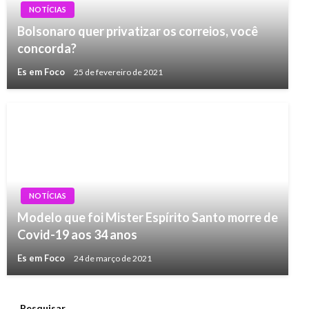
NOTÍCIAS
Bolsonaro quer privatizar os correios, você
concorda?
Es em Foco
25 de fevereiro de 2021
NOTÍCIAS
Modelo que foi Mister Espírito Santo morre de
Covid-19 aos 34 anos
Es em Foco
24 de março de 2021
Pesquisar