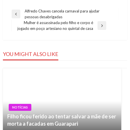
Navegação
Alfredo Chaves cancela carnaval para ajudar
Previous
pessoas desabrigadas
de
Post
Mulher é assassinada pelo filho e corpo é
Post
Next
jogado em poço artesiano no quintal de casa
Post
YOU MIGHT ALSO LIKE
NOTÍCIAS
Filho ficou ferido ao tentar salvar a mãe de ser
morta a facadas em Guarapari