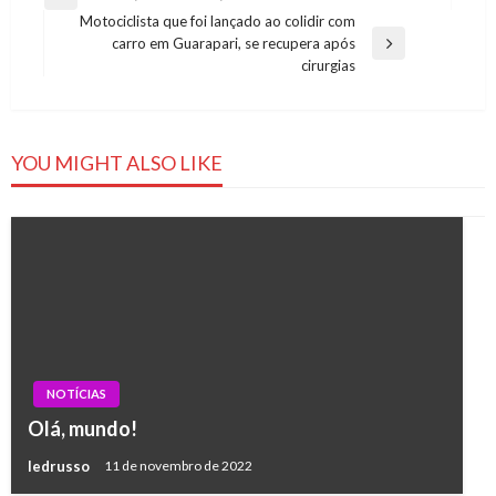
Previous
de
Motociclista que foi lançado ao colidir com
Post
carro em Guarapari, se recupera após
Post
Next
cirurgias
Post
YOU MIGHT ALSO LIKE
NOTÍCIAS
Olá, mundo!
ledrusso
11 de novembro de 2022