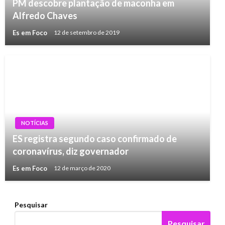
PM descobre plantação de maconha em
Alfredo Chaves
Es em Foco
12 de setembro de 2019
NOTÍCIAS
ES registra segundo caso confirmado de
coronavírus, diz governador
Es em Foco
12 de março de 2020
Pesquisar
Pesquisar