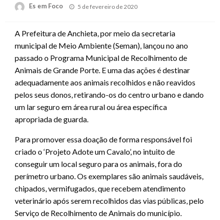
Posted
Es em Foco
5 de fevereiro de 2020
on
A Prefeitura de Anchieta, por meio da secretaria
municipal de Meio Ambiente (Seman), lançou no ano
passado o Programa Municipal de Recolhimento de
Animais de Grande Porte. E uma das ações é destinar
adequadamente aos animais recolhidos e não reavidos
pelos seus donos, retirando-os do centro urbano e dando
um lar seguro em área rural ou área específica
apropriada de guarda.
Para promover essa doação de forma responsável foi
criado o ‘Projeto Adote um Cavalo’, no intuito de
conseguir um local seguro para os animais, fora do
perímetro urbano. Os exemplares são animais saudáveis,
chipados, vermifugados, que recebem atendimento
veterinário após serem recolhidos das vias públicas, pelo
Serviço de Recolhimento de Animais do município.