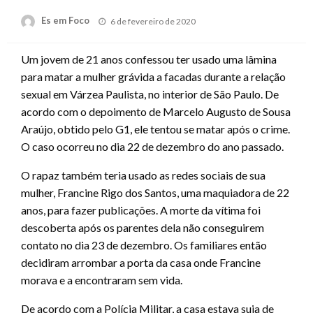
Posted
Es em Foco
6 de fevereiro de 2020
on
Um jovem de 21 anos confessou ter usado uma lâmina
para matar a mulher grávida a facadas durante a relação
sexual em Várzea Paulista, no interior de São Paulo. De
acordo com o depoimento de Marcelo Augusto de Sousa
Araújo, obtido pelo G1, ele tentou se matar após o crime.
O caso ocorreu no dia 22 de dezembro do ano passado.
O rapaz também teria usado as redes sociais de sua
mulher, Francine Rigo dos Santos, uma maquiadora de 22
anos, para fazer publicações. A morte da vítima foi
descoberta após os parentes dela não conseguirem
contato no dia 23 de dezembro. Os familiares então
decidiram arrombar a porta da casa onde Francine
morava e a encontraram sem vida.
De acordo com a Polícia Militar, a casa estava suja de