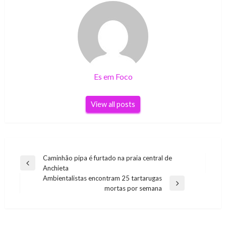
Es em Foco
View all posts
Navegação
Caminhão pipa é furtado na praia central de
Previous
Anchieta
de
Post
Ambientalistas encontram 25 tartarugas
Post
Next
mortas por semana
Post