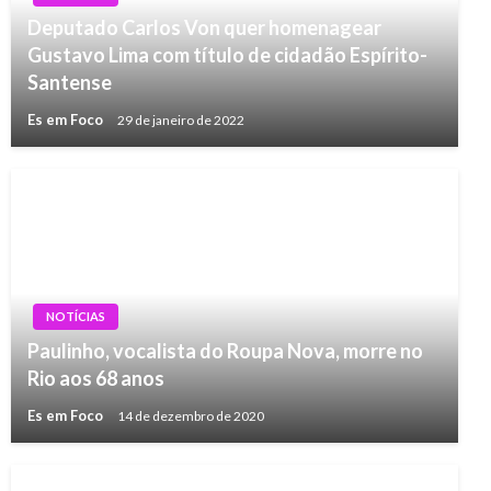
Deputado Carlos Von quer homenagear
Gustavo Lima com título de cidadão Espírito-
Santense
Es em Foco
29 de janeiro de 2022
NOTÍCIAS
Paulinho, vocalista do Roupa Nova, morre no
Rio aos 68 anos
Es em Foco
14 de dezembro de 2020