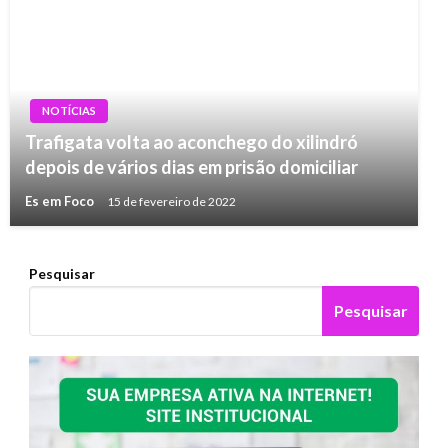
NOTÍCIAS
Trafigata volta ao aconchego do xilindró
depois de vários dias em prisão domiciliar
Es em Foco
15 de fevereiro de 2022
Pesquisar
Pesquisar