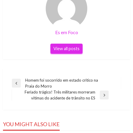
Es em Foco
View all posts
Navegação
Homem foi socorrido em estado crítico na
Previous
Praia do Morro
de
Post
Feriado trágico! Três militares morreram
Post
Next
vítimas do acidente de trânsito no ES
Post
YOU MIGHT ALSO LIKE