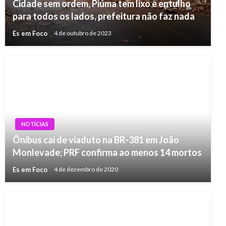
Cidade sem ordem, Piúma tem lixo e entulho
para todos os lados, prefeitura não faz nada
Es em Foco
4 de outubro de 2023
NOTÍCIAS
Ônibus cai de viaduto na BR-381 em João
Monlevade; PRF confirma ao menos 14 mortos
Es em Foco
4 de dezembro de 2020