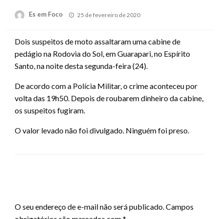
Posted
Es em Foco
25 de fevereiro de 2020
on
Dois suspeitos de moto assaltaram uma cabine de
pedágio na Rodovia do Sol, em Guarapari, no Espírito
Santo, na noite desta segunda-feira (24).
De acordo com a Polícia Militar, o crime aconteceu por
volta das 19h50. Depois de roubarem dinheiro da cabine,
os suspeitos fugiram.
O valor levado não foi divulgado. Ninguém foi preso.
LEAVE A RESPONSE
O seu endereço de e-mail não será publicado.
Campos
obrigatórios são marcados com
*