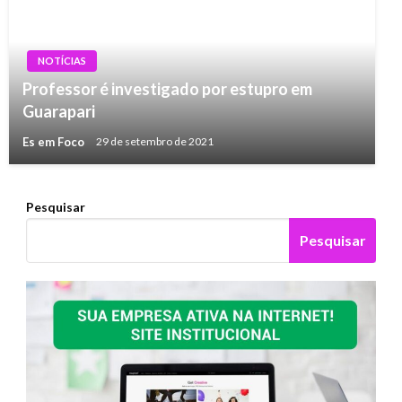
NOTÍCIAS
Professor é investigado por estupro em
Guarapari
Es em Foco
29 de setembro de 2021
Pesquisar
Pesquisar