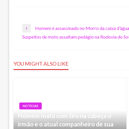
Navegação
Homem é assassinado no Morro da caixa d’água
Previous
Suspeitos de moto assaltam pedágio na Rodovia do Sol
Post
Next
de
Post
Post
YOU MIGHT ALSO LIKE
NOTÍCIAS
Homem mata com tiro na cabeça o
irmão e o atual companheiro de sua