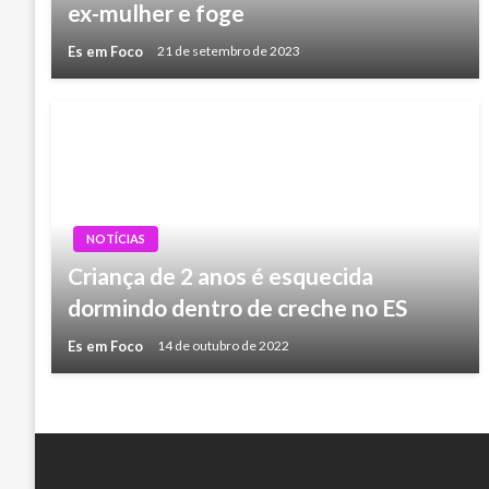
ex-mulher e foge
Es em Foco
21 de setembro de 2023
NOTÍCIAS
Criança de 2 anos é esquecida
dormindo dentro de creche no ES
Es em Foco
14 de outubro de 2022