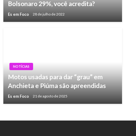
Bolsonaro 29%, você acredita?
Es em Foco
28 de julho de 2022
NOTÍCIAS
Motos usadas para dar “grau” em
Anchieta e Piúma são apreendidas
Es em Foco
21 de agosto de 2025