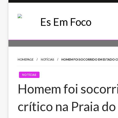
Skip
to
content
Es Em Foco
HOMEPAGE
NOTÍCIAS
HOMEM FOI SOCORRIDO EM ESTADO C
NOTÍCIAS
Homem foi socorr
crítico na Praia d