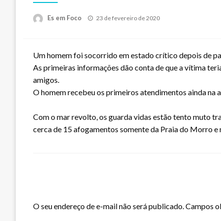
Posted
Es em Foco
23 de fevereiro de 2020
on
Um homem foi socorrido em estado crítico depois de pa
As primeiras informações dão conta de que a vítima teria
amigos.
O homem recebeu os primeiros atendimentos ainda na a
Com o mar revolto, os guarda vidas estão tento muto t
cerca de 15 afogamentos somente da Praia do Morro e m
LEAVE A RESPONSE
O seu endereço de e-mail não será publicado.
Campos ob