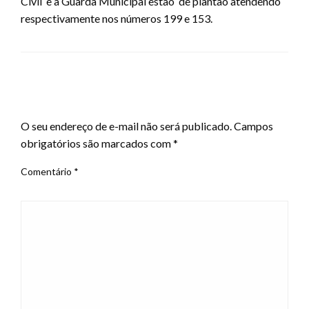
Civil e a Guarda Municipal estão de plantão atendendo
respectivamente nos números 199 e 153.
LEAVE A RESPONSE
O seu endereço de e-mail não será publicado.
Campos
obrigatórios são marcados com
*
Comentário
*