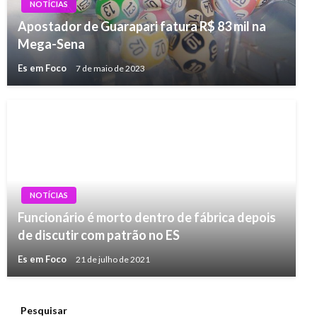
NOTÍCIAS
Apostador de Guarapari fatura R$ 83 mil na
Mega-Sena
Es em Foco
7 de maio de 2023
NOTÍCIAS
Funcionário é morto dentro de fábrica depois
de discutir com patrão no ES
Es em Foco
21 de julho de 2021
Pesquisar