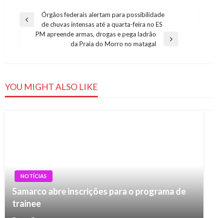
Navegação
Órgãos federais alertam para possibilidade
Previous
de chuvas intensas até a quarta-feira no ES
de
Post
PM apreende armas, drogas e pega ladrão
Post
Next
da Praia do Morro no matagal
Post
YOU MIGHT ALSO LIKE
NOTÍCIAS
Samarco abre inscrições para o programa de
trainee