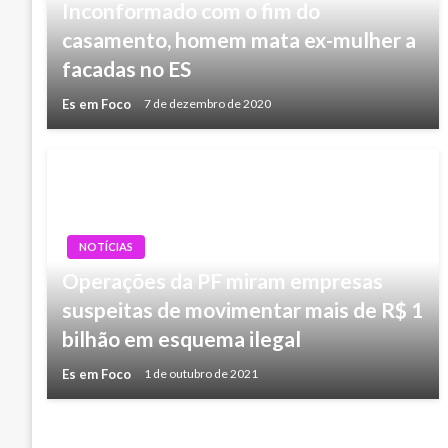
Inconformado com o fim do
casamento, homem mata ex-mulher a
facadas no ES
Es em Foco
7 de dezembro de 2020
NOTÍCIAS
Operações da PF miram empresas
suspeitas de movimentar mais de R$ 1
bilhão em esquema ilegal
Es em Foco
1 de outubro de 2021