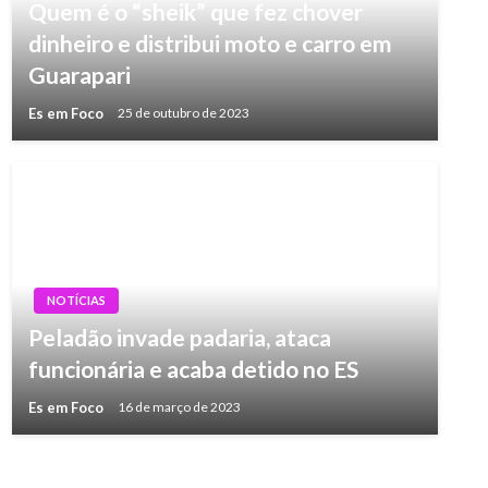
Quem é o “sheik” que fez chover
dinheiro e distribui moto e carro em
Guarapari
Es em Foco
25 de outubro de 2023
NOTÍCIAS
Peladão invade padaria, ataca
funcionária e acaba detido no ES
Es em Foco
16 de março de 2023