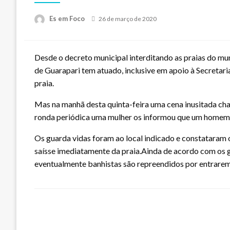
Posted
Es em Foco
26 de março de 2020
on
Desde o decreto municipal interditando as praias do mu
de Guarapari tem atuado, inclusive em apoio à Secretaria 
praia.
Mas na manhã desta quinta-feira uma cena inusitada cha
ronda periódica uma mulher os informou que um homem
Os guarda vidas foram ao local indicado e constataram
saísse imediatamente da praia.Ainda de acordo com os gua
eventualmente banhistas são repreendidos por entrare
LEAVE A RESPONSE