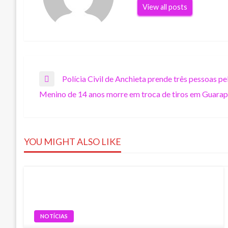
View all posts
Navegação
Polícia Civil de Anchieta prende três pessoas p
Previous
Menino de 14 anos morre em troca de tiros em Guarap
Post
Next
de
Post
Post
YOU MIGHT ALSO LIKE
NOTÍCIAS