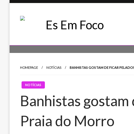
Skip
to
content
Es Em Foco
HOMEPAGE
NOTÍCIAS
BANHISTAS GOSTAM DE FICAR PELADO
NOTÍCIAS
Banhistas gostam d
Praia do Morro