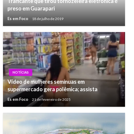
Traficante que tirou tornozeleira eletrônica é
preso em Guarapari
Es em Foco
18 de julho de 2019
NOTÍCIAS
Vídeo de mulheres seminuas em
supermercado gera polêmica; assista
Es em Foco
21 de fevereiro de 2025