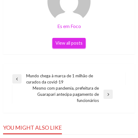
Es em Foco
View all posts
Navegação
Mundo chega à marca de 1 milhão de
Previous
curados da covid-19
de
Post
Mesmo com pandemia, prefeitura de
Post
Guarapari antecipa pagamento de
Next
funcionários
Post
YOU MIGHT ALSO LIKE