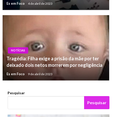
Es em Foco
4 de abril de 2023
NOTÍCIAS
Tragédia: Filha exige a prisão da mãe por ter
deixado dois netos morrerem por negligência
Es em Foco
9 de abril de 2023
Pesquisar
Pesquisar