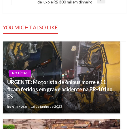
Post
Next
de luxo e R$ 300 mil em dinheiro
Post
YOU MIGHT ALSO LIKE
NOTÍCIAS
URGENTE: Motorista de ônibus morre e 11
ficam feridos em grave acidente na BR-101no
ES
Es em Foco
16 de junho de 2023