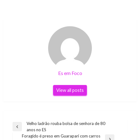
Es em Foco
View all posts
Navegação
Velho ladrão rouba bolsa de senhora de 80
Previous
anos no ES
de
Post
Foragido é preso em Guarapari com carros