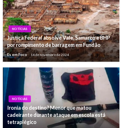
NOTÍCIAS
Justiça Federal absolve Vale, Samarco e BHP
por rompimento de barragem em Fundão
Es em Foco
14 de novembro de 2024
NOTÍCIAS
Ironia do destino? Menor que matou
cadeirante durante ataque em escola está
tetraplégico