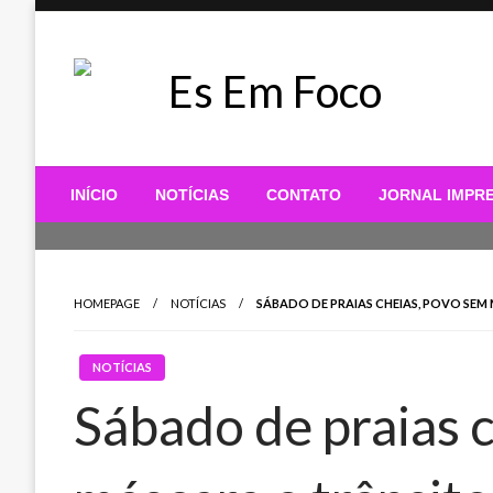
Skip
to
content
Es Em Foco
INÍCIO
NOTÍCIAS
CONTATO
JORNAL IMPR
HOMEPAGE
NOTÍCIAS
SÁBADO DE PRAIAS CHEIAS, POVO SEM
NOTÍCIAS
Sábado de praias 