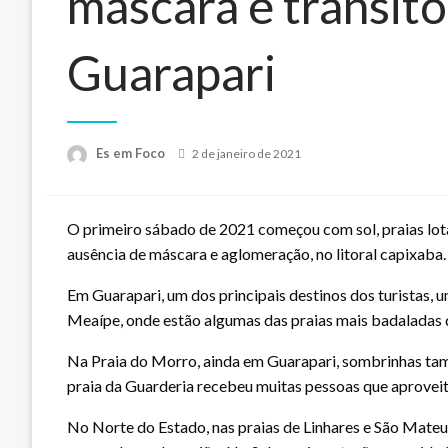
máscara e trânsit
Guarapari
Posted
Es em Foco
2 de janeiro de 2021
on
O primeiro sábado de 2021 começou com sol, praias lot
ausência de máscara e aglomeração, no litoral capixaba.
Em Guarapari, um dos principais destinos dos turistas, 
Meaípe, onde estão algumas das praias mais badaladas 
Na Praia do Morro, ainda em Guarapari, sombrinhas tamb
praia da Guarderia recebeu muitas pessoas que aproveit
No Norte do Estado, nas praias de Linhares e São Mateus,