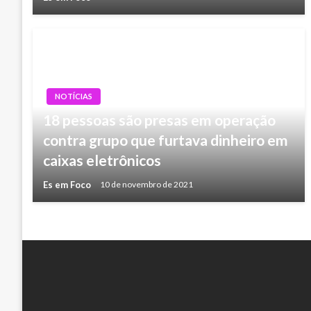
NOTÍCIAS
18 pessoas são presas em operação
contra grupo que furtava dinheiro em
caixas eletrônicos
Es em Foco
10 de novembro de 2021