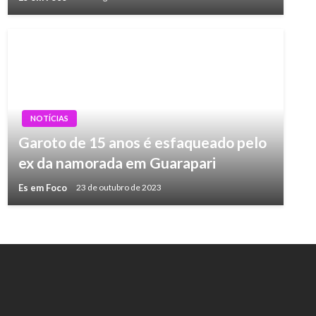
NOTÍCIAS
Garoto de 15 anos é esfaqueado pelo
ex da namorada em Guarapari
Es em Foco
23 de outubro de 2023