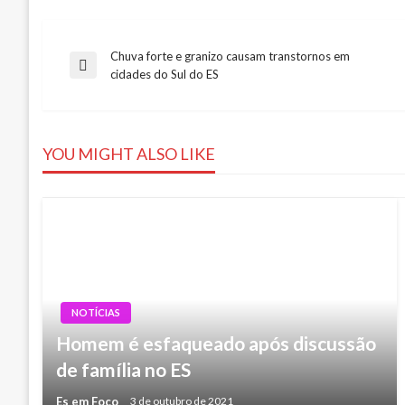
Chuva forte e granizo causam transtornos em
Navegação
Previous
cidades do Sul do ES
Post
de
YOU MIGHT ALSO LIKE
Post
NOTÍCIAS
Homem é esfaqueado após discussão
de família no ES
Es em Foco
3 de outubro de 2021