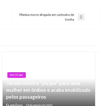
Menina morre afogada em cachoeira de
Next
Iconha
Post
NOTÍCIAS
Tarado mostra “piu piu” para uma
mulher em ônibus e acaba imobilizado
pelos passageiros
Es em Foco
14 de agosto de 2022