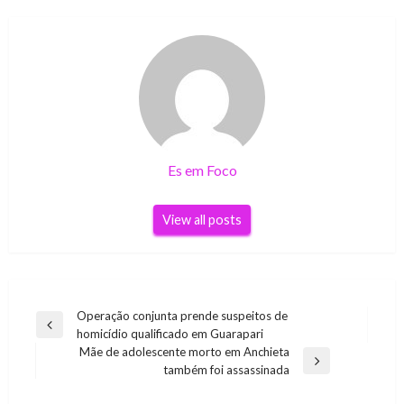
Es em Foco
View all posts
Navegação
Operação conjunta prende suspeitos de
Previous
homicídio qualificado em Guarapari
de
Post
Mãe de adolescente morto em Anchieta
Post
Next
também foi assassinada
Post