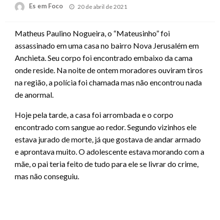
Posted
Es em Foco
20 de abril de 2021
on
Matheus Paulino Nogueira, o “Mateusinho” foi
assassinado em uma casa no bairro Nova Jerusalém em
Anchieta. Seu corpo foi encontrado embaixo da cama
onde reside. Na noite de ontem moradores ouviram tiros
na região, a polícia foi chamada mas não encontrou nada
de anormal.
Hoje pela tarde, a casa foi arrombada e o corpo
encontrado com sangue ao redor. Segundo vizinhos ele
estava jurado de morte, já que gostava de andar armado
e aprontava muito. O adolescente estava morando com a
mãe, o pai teria feito de tudo para ele se livrar do crime,
mas não conseguiu.