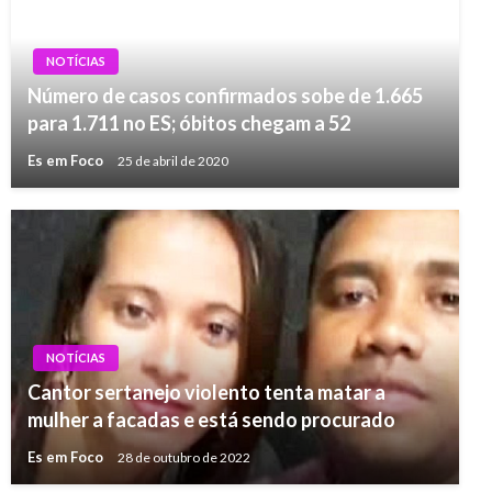
NOTÍCIAS
Número de casos confirmados sobe de 1.665
para 1.711 no ES; óbitos chegam a 52
Es em Foco
25 de abril de 2020
NOTÍCIAS
Cantor sertanejo violento tenta matar a
mulher a facadas e está sendo procurado
Es em Foco
28 de outubro de 2022