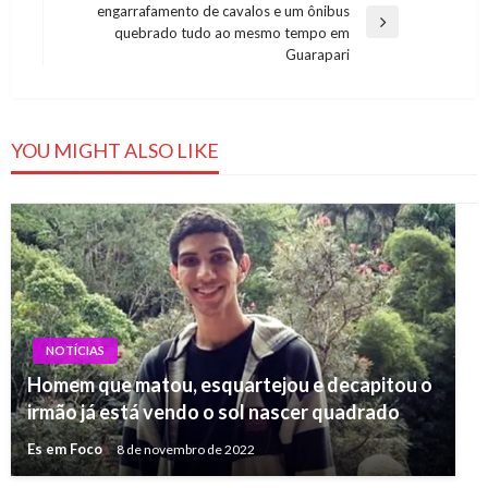
engarrafamento de cavalos e um ônibus
Post
Next
quebrado tudo ao mesmo tempo em
Post
Guarapari
YOU MIGHT ALSO LIKE
NOTÍCIAS
Homem que matou, esquartejou e decapitou o
irmão já está vendo o sol nascer quadrado
Es em Foco
8 de novembro de 2022