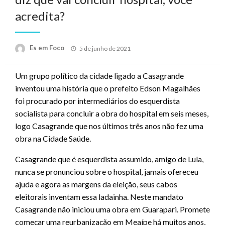
acredita?
Posted
Es em Foco
5 de junho de 2021
on
Um grupo político da cidade ligado a Casagrande
inventou uma história que o prefeito Edson Magalhães
foi procurado por intermediários do esquerdista
socialista para concluir a obra do hospital em seis meses,
logo Casagrande que nos últimos três anos não fez uma
obra na Cidade Saúde.
Casagrande que é esquerdista assumido, amigo de Lula,
nunca se pronunciou sobre o hospital, jamais ofereceu
ajuda e agora as margens da eleição, seus cabos
eleitorais inventam essa ladainha. Neste mandato
Casagrande não iniciou uma obra em Guarapari. Promete
começar uma reurbanização em Meaípe há muitos anos,