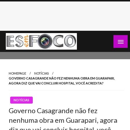
Skip
to
content
Es Em Foco
HOMEPAGE
NOTÍCIAS
GOVERNO CASAGRANDE NÃO FEZ NENHUMA OBRA EM GUARAPARI,
AGORA DIZ QUE VAI CONCLUIR HOSPITAL, VOCÊ ACREDITA?
NOTÍCIAS
Governo Casagrande não fez
nenhuma obra em Guarapari, agora
diz que vai concluir hospital, você