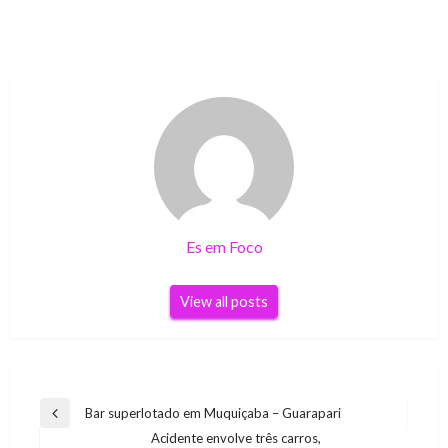
Es em Foco
View all posts
Navegação
Bar superlotado em Muquiçaba – Guarapari
Previous
de
Acidente envolve três carros,
Post