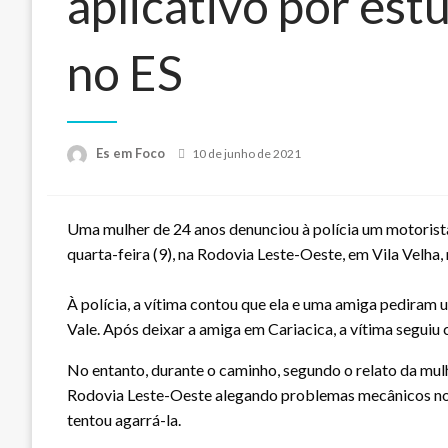
aplicativo por est
no ES
Posted
Es em Foco
10 de junho de 2021
on
Uma mulher de 24 anos denunciou à polícia um motorista
quarta-feira (9), na Rodovia Leste-Oeste, em Vila Velha,
À polícia, a vítima contou que ela e uma amiga pediram
Vale. Após deixar a amiga em Cariacica, a vítima seguiu
No entanto, durante o caminho, segundo o relato da mulh
Rodovia Leste-Oeste alegando problemas mecânicos no 
tentou agarrá-la.