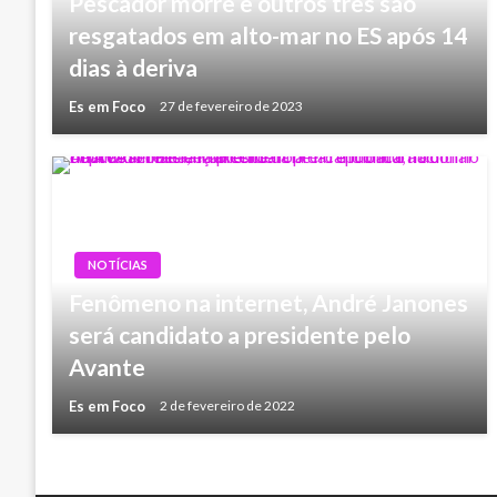
Pescador morre e outros três são
resgatados em alto-mar no ES após 14
dias à deriva
Es em Foco
27 de fevereiro de 2023
NOTÍCIAS
Fenômeno na internet, André Janones
será candidato a presidente pelo
Avante
Es em Foco
2 de fevereiro de 2022