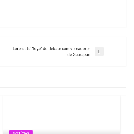
Lorenzutti “foge” do debate com vereadores
Next
de Guarapari
Post
NOTÍCIAS