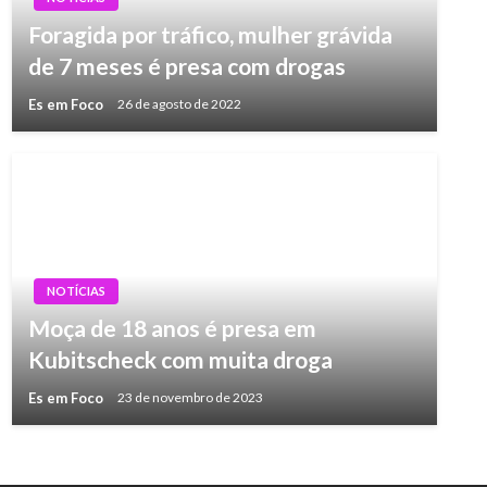
Foragida por tráfico, mulher grávida
de 7 meses é presa com drogas
Es em Foco
26 de agosto de 2022
NOTÍCIAS
Moça de 18 anos é presa em
Kubitscheck com muita droga
Es em Foco
23 de novembro de 2023