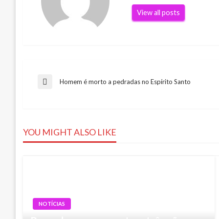
View all posts
Navegação
Homem é morto a pedradas no Espírito Santo
Previous
Post
de
YOU MIGHT ALSO LIKE
Post
NOTÍCIAS