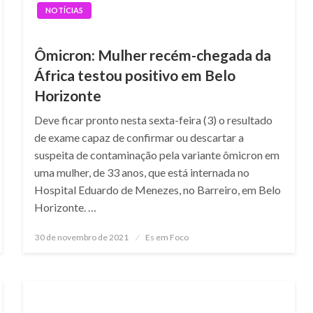
NOTÍCIAS
Ômicron: Mulher recém-chegada da
África testou positivo em Belo
Horizonte
Deve ficar pronto nesta sexta-feira (3) o resultado
de exame capaz de confirmar ou descartar a
suspeita de contaminação pela variante ômicron em
uma mulher, de 33 anos, que está internada no
Hospital Eduardo de Menezes, no Barreiro, em Belo
Horizonte. …
Posted
30 de novembro de 2021
Es em Foco
on