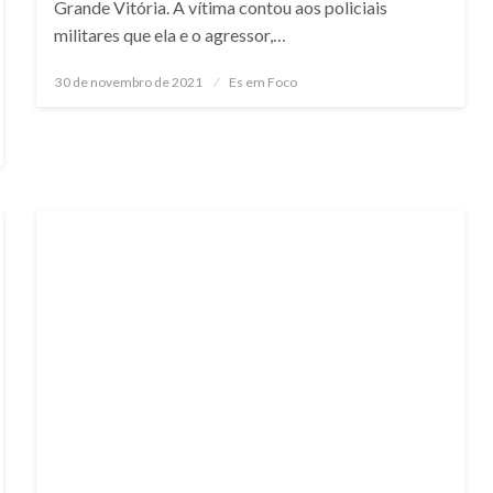
Grande Vitória. A vítima contou aos policiais
militares que ela e o agressor,…
Posted
30 de novembro de 2021
Es em Foco
on