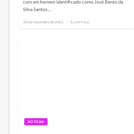
com um homem identificado como José Bento da
Silva Santos,…
Posted
30 de novembro de 2021
Es em Foco
on
NOTÍCIAS