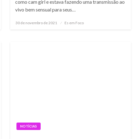
como cam girl e estava fazendo uma transmissão ao
vivo bem sensual para seus…
Posted
30 de novembro de 2021
Es em Foco
on
NOTÍCIAS