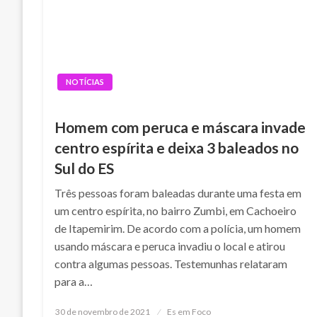
NOTÍCIAS
Homem com peruca e máscara invade
centro espírita e deixa 3 baleados no
Sul do ES
Três pessoas foram baleadas durante uma festa em
um centro espírita, no bairro Zumbi, em Cachoeiro
de Itapemirim. De acordo com a polícia, um homem
usando máscara e peruca invadiu o local e atirou
contra algumas pessoas. Testemunhas relataram
para a…
Posted
30 de novembro de 2021
Es em Foco