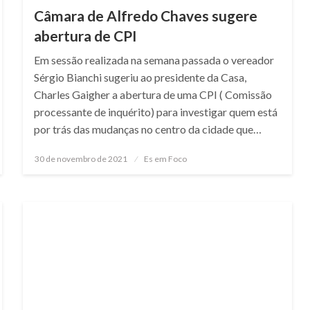
Câmara de Alfredo Chaves sugere
abertura de CPI
Em sessão realizada na semana passada o vereador
Sérgio Bianchi sugeriu ao presidente da Casa,
Charles Gaigher a abertura de uma CPI ( Comissão
processante de inquérito) para investigar quem está
por trás das mudanças no centro da cidade que…
Posted
30 de novembro de 2021
Es em Foco
on