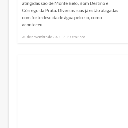
atingidas são de Monte Belo, Bom Destino e
Córrego da Prata. Diversas ruas já estão alagadas
com forte descida de água pelo rio, como
aconteceu…
Posted
30 de novembro de 2021
Es em Foco
on