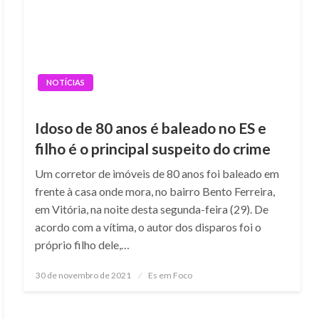
NOTÍCIAS
Idoso de 80 anos é baleado no ES e
filho é o principal suspeito do crime
Um corretor de imóveis de 80 anos foi baleado em
frente à casa onde mora, no bairro Bento Ferreira,
em Vitória, na noite desta segunda-feira (29). De
acordo com a vítima, o autor dos disparos foi o
próprio filho dele,…
Posted
30 de novembro de 2021
Es em Foco
on