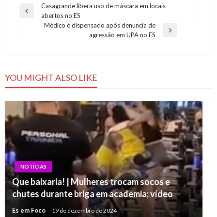
Navegação
Casagrande libera uso de máscara em locais
Previous
abertos no ES
de
Post
Médico é dispensado após denuncia de
Post
Next
agressão em UPA no ES
Post
YOU MIGHT ALSO LIKE
NOTÍCIAS
Que baixaria! | Mulheres trocam socos e
chutes durante briga em academia; vídeo
Es em Foco
19 de dezembro de 2024