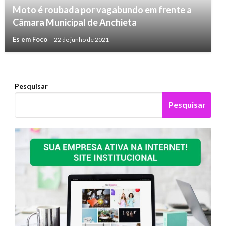
Moto é roubada por vagabundo em frente a
NOTÍCIAS
Câmara Municipal de Anchieta
Volta a chover forte nesta quarta em todo ES
Es em Foco
22 de junho de 2021
Es em Foco
19 de novembro de 2019
Pesquisar
Pesquisar