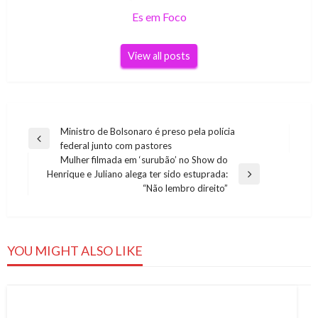
Es em Foco
View all posts
Navegação
Ministro de Bolsonaro é preso pela polícia
Previous
federal junto com pastores
de
Post
Mulher filmada em ‘surubão’ no Show do
Post
Henrique e Juliano alega ter sido estuprada:
Next
“Não lembro direito”
Post
YOU MIGHT ALSO LIKE