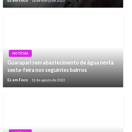
Es em Foco
18 de março de 2023
NOTÍCIAS
Guarapari sem abastecimento de água nesta
sexta-feira nos seguintes bairros
Es em Foco
12 de agosto de 2022