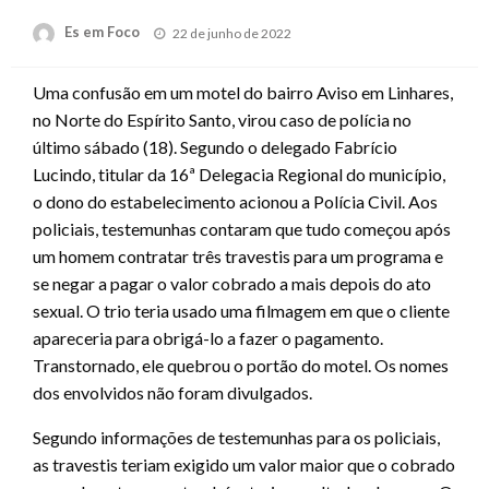
Posted
Es em Foco
22 de junho de 2022
on
Uma confusão em um motel do bairro Aviso em Linhares,
no Norte do Espírito Santo, virou caso de polícia no
último sábado (18). Segundo o delegado Fabrício
Lucindo, titular da 16ª Delegacia Regional do município,
o dono do estabelecimento acionou a Polícia Civil. Aos
policiais, testemunhas contaram que tudo começou após
um homem contratar três travestis para um programa e
se negar a pagar o valor cobrado a mais depois do ato
sexual. O trio teria usado uma filmagem em que o cliente
apareceria para obrigá-lo a fazer o pagamento.
Transtornado, ele quebrou o portão do motel. Os nomes
dos envolvidos não foram divulgados.
Segundo informações de testemunhas para os policiais,
as travestis teriam exigido um valor maior que o cobrado