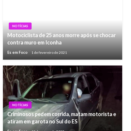
NOTÍCIAS
Motociclista de 25 anos morre após se chocar
contra muro em Iconha
Es em Foco
1 de fevereiro de 2021
NOTÍCIAS
Criminosos pedem corrida, matam motorista e
atiram em garota no Sul do ES