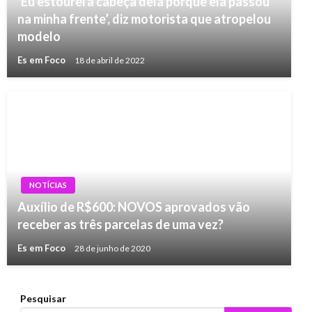
‘Eu estourei a cabeça dela porque ela passou
na minha frente’, diz motorista que atropelou
modelo
Es em Foco
18 de abril de 2022
NOTÍCIAS
Auxílio de R$600: NOVOS aprovados vão
receber as três parcelas de uma vez?
Es em Foco
28 de junho de 2020
Pesquisar