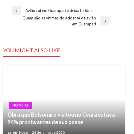
Navegação
Avião cai em Guarapari e deixa feridos
Previous
de
Quem são as vítimas do acidente de avião
Post
Next
em Guarapari
Post
Post
YOU MIGHT ALSO LIKE
NOTÍCIAS
Obra que Bolsonaro visitou no Ceará estava
94% pronta antes de sua posse
Es em Foco
26 de junho de 2020