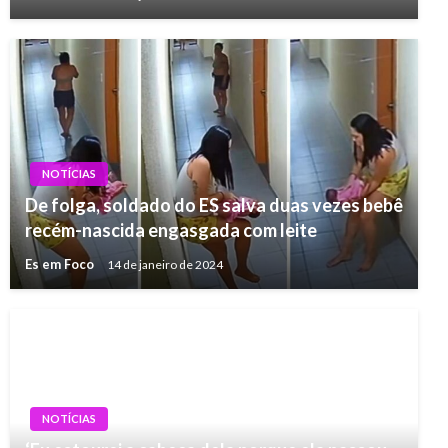
NOTÍCIAS
De folga, soldado do ES salva duas vezes bebê
recém-nascida engasgada com leite
Es em Foco
14 de janeiro de 2024
NOTÍCIAS