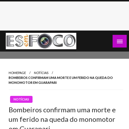
Skip
to
content
Es Em Foco
HOMEPAGE
NOTÍCIAS
BOMBEIROS CONFIRMAM UMA MORTE E UM FERIDO NA QUEDA DO
MONOMOTOR EM GUARAPARI
NOTÍCIAS
Bombeiros confirmam uma morte e
um ferido na queda do monomotor
em Guarapari