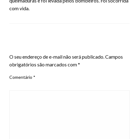
queimaduras e foi levada pelos bombeiros. Foi socorrida
com vida.
LEAVE A RESPONSE
O seu endereço de e-mail não será publicado.
Campos
obrigatórios são marcados com
*
Comentário
*