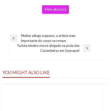
View all posts
Navegação
Mulher atinge orgasmo, e artéria mais
Previous
importante do corpo se rompe
de
Post
Turista mineiro morre afogado na praia das
Post
Next
Castanheiras em Guarapari
Post
YOU MIGHT ALSO LIKE