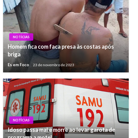
NOTÍCIAS
Homem fica com faca presa às costas após
briga
Es em Foco
23 de novembro de 2023
NOTÍCIAS
Idoso passa mal e morre ao levar garota de
programa a motel