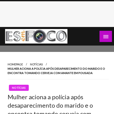
Skip
to
content
Es Em Foco
HOMEPAGE
NOTÍCIAS
MULHER ACIONA A POLÍCIA APÓS DESAPARECIMENTO DO MARIDO E O
ENCONTRA TOMANDO CERVEJA COM AMANTE EM POUSADA
NOTÍCIAS
Mulher aciona a polícia após
desaparecimento do marido e o
encontra tomando cerveja com