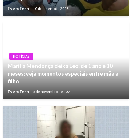
Es em Foco
10 de janeiro de 2023
NOTÍCIAS
Marília Mendonça deixa Leo, de 1 ano e 10
meses; veja momentos especiais entre mãe e
filho
Es em Foco
5 de novembro de 2021