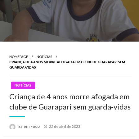
HOMEPAGE
NOTÍCIAS
CRIANÇA DE 4 ANOS MORRE AFOGADA EM CLUBE DE GUARAPARI SEM
GUARDA-VIDAS
NOTÍCIAS
Criança de 4 anos morre afogada em
clube de Guarapari sem guarda-vidas
Posted
Es em Foco
22 de abril de 2023
on