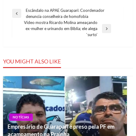
Navegação
Escândalo na APAE Guarapari: Coordenador
Previous
denuncia conselheira de homofobia
de
Post
Vídeo mostra Ricardo Molina ameaçando
Post
ex-mulher e urinando em Bíblia; ele alega
Next
‘surto’
Post
YOU MIGHT ALSO LIKE
NOTÍCIAS
Empresário de Guarapari é preso pela PF em
acampamento na Prainha