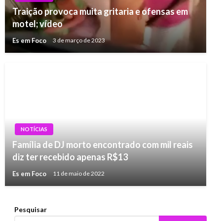
Traição provoca muita gritaria e ofensas em
motel; vídeo
Es em Foco
3 de março de 2023
NOTÍCIAS
Família de DJ morto encontrado com mil reais
diz ter recebido apenas R$13
Es em Foco
11 de maio de 2022
Pesquisar