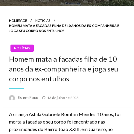
HOMEPAGE
NOTÍCIAS
HOMEM MATA A FACADAS FILHA DE 10 ANOS DA EX-COMPANHEIRA E
JOGA SEU CORPO NOS ENTULHOS
NOTÍCIAS
Homem mata a facadas filha de 10
anos da ex-companheira e joga seu
corpo nos entulhos
Posted
Es em Foco
13 de julho de 2023
on
A criança Ashila Gabriele Bomfim Mendes, 10 anos, foi
morta a facadas e seu corpo foi encontrado nas
proximidades do Bairro João XXIII, em Juazeiro, no