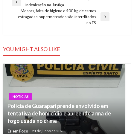
Previous
indenização na Justiça
de
Post
Moscas, falta de higiene e 400 kg de carnes
Post
estragadas: supermercados são interditados
Next
no ES
Post
YOU MIGHT ALSO LIKE
NOTÍCIAS
Polícia de Guarapari prende envolvido em
tentativa de homicídio e apreende arma de
fogo usada no crime
Es em Foco
21 de junho de 2023