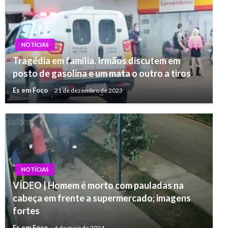
NOTÍCIAS
Tragédia em família. Irmãos discutem em
posto de gasolina e um mata o outro a tiros
Es em Foco
21 de dezembro de 2023
NOTÍCIAS
VÍDEO | Homem é morto com pauladas na
cabeça em frente a supermercado; imagens
fortes