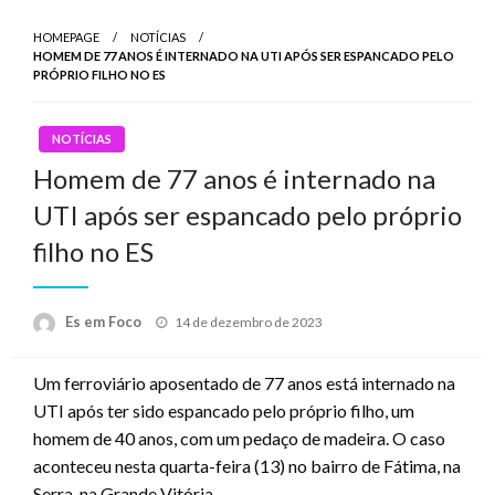
HOMEPAGE
NOTÍCIAS
HOMEM DE 77 ANOS É INTERNADO NA UTI APÓS SER ESPANCADO PELO
PRÓPRIO FILHO NO ES
NOTÍCIAS
Homem de 77 anos é internado na
UTI após ser espancado pelo próprio
filho no ES
Posted
Es em Foco
14 de dezembro de 2023
on
Um ferroviário aposentado de 77 anos está internado na
UTI após ter sido espancado pelo próprio filho, um
homem de 40 anos, com um pedaço de madeira. O caso
aconteceu nesta quarta-feira (13) no bairro de Fátima, na
Serra, na Grande Vitória.