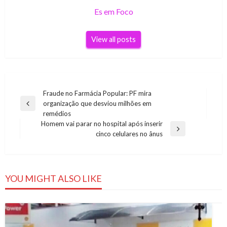
Es em Foco
View all posts
Navegação
Fraude no Farmácia Popular: PF mira
organização que desviou milhões em
de
Previous
remédios
Post
Post
Homem vai parar no hospital após inserir
Next
cinco celulares no ânus
Post
YOU MIGHT ALSO LIKE