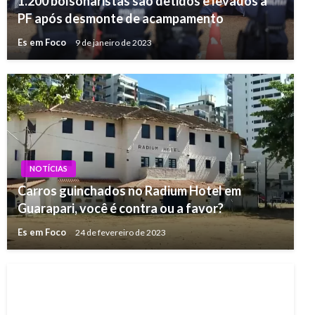
1.200 bolsonaristas são detidos e levados à
PF após desmonte de acampamento
Es em Foco
9 de janeiro de 2023
NOTÍCIAS
Carros guinchados no Radium Hotel em
Guarapari, você é contra ou a favor?
Es em Foco
24 de fevereiro de 2023