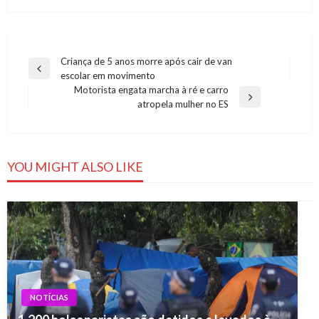
Navegação
Criança de 5 anos morre após cair de van
Previous
escolar em movimento
de
Post
Motorista engata marcha à ré e carro
Post
Next
atropela mulher no ES
Post
YOU MIGHT ALSO LIKE
NOTÍCIAS