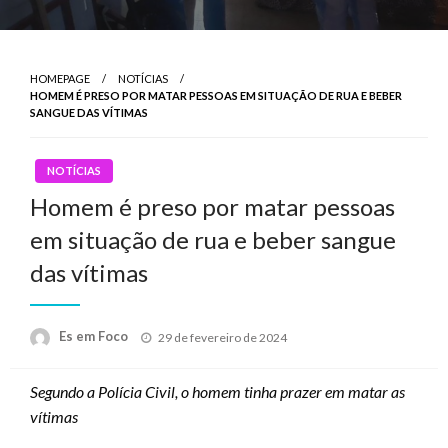
HOMEPAGE
NOTÍCIAS
HOMEM É PRESO POR MATAR PESSOAS EM SITUAÇÃO DE RUA E BEBER
SANGUE DAS VÍTIMAS
NOTÍCIAS
Homem é preso por matar pessoas
em situação de rua e beber sangue
das vítimas
Posted
Es em Foco
29 de fevereiro de 2024
on
Segundo a Polícia Civil, o homem tinha prazer em matar as
vítimas