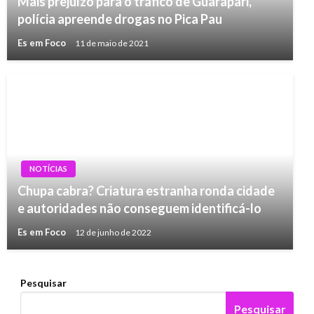
Mais prejuízo para o tráfico de Guarapari,
polícia apreende drogas no Pica Pau
Es em Foco
11 de maio de 2021
NOTÍCIAS
Chupa cabra? Criatura estranha ronda cidade
e autoridades não conseguem identificá-lo
Es em Foco
12 de junho de 2022
Pesquisar
Pesquisar