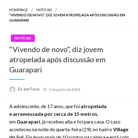
HOMEPAGE
NOTÍCIAS
“VIVENDO DE NOVO”, DIZ JOVEM ATROPELADA APÓS DISCUSSÃO EM
GUARAPARI
NOTÍCIAS
“Vivendo de novo”, diz jovem
atropelada após discussão em
Guarapari
Posted
Es em Foco
1 de junho de 2024
on
A adolescente, de 17 anos, que foi
atropelada
e arremessada por cerca de 15 metros
,
em
Guarapari
, já recebeu alta e foi para casa. O caso
aconteceu na noite de quarta-feira (29), no bairro
Village
do Sol.
Ela levou mais de 10 pontos na cabeça e está com