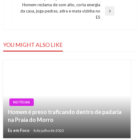
de
Post
Homem reclama de som alto, corta energia
Post
da casa, joga pedras, atira e mata vizinha no
Next
ES
Post
YOU MIGHT ALSO LIKE
NOTÍCIAS
Homem é preso traficando dentro de padaria
na Praia do Morro
Es em Foco
8 de julho de 2022