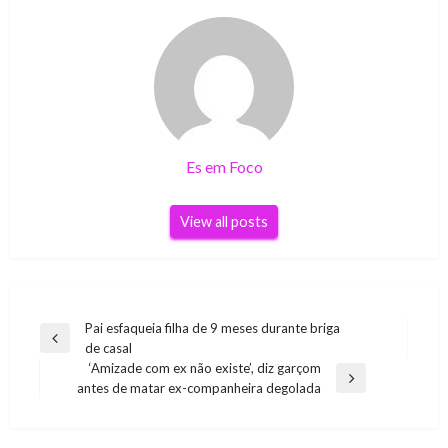
Es em Foco
View all posts
Navegação
Pai esfaqueia filha de 9 meses durante briga
Previous
de casal
de
Post
‘Amizade com ex não existe’, diz garçom
Post
Next
antes de matar ex-companheira degolada
Post