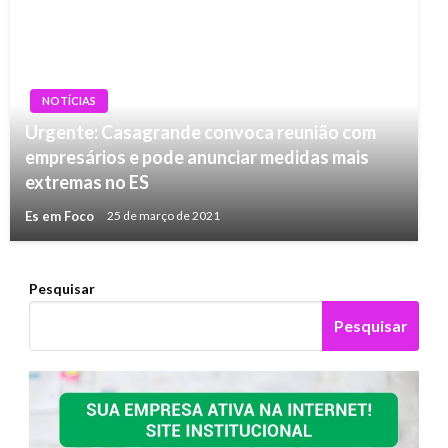
NOTÍCIAS
Urgente: Casagrande convoca reunião com
empresários e pode anunciar medidas mais
extremas no ES
Es em Foco
25 de março de 2021
Pesquisar
Pesquisar