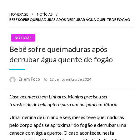
HOMEPAGE
NOTÍCIAS
BEBÊ SOFRE QUEIMADURAS APÓS DERRUBAR ÁGUA QUENTE DE FOGÃO
NOTÍCIAS
Bebê sofre queimaduras após
derrubar água quente de fogão
Posted
Es em Foco
12 de novembro de 2024
on
Caso aconteceu em Linhares. Menina precisou ser
transferida de helicóptero para um hospital em Vitória
Uma menina de um ano e seis meses teve queimaduras
pelo corpo após se aproximar do fogão e derrubar uma
caneca com água quente. O caso aconteceu nesta