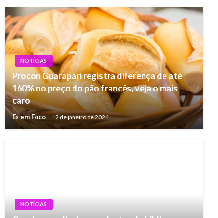
NOTÍCIAS
Procon Guarapari registra diferença de até
160% no preço do pão francês, veja o mais
caro
Es em Foco
12 de janeiro de 2024
NOTÍCIAS