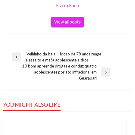
Es em Foco
View all posts
Navegação
‘Velhinho da bala’ | Idoso de 78 anos reage
Previous
a assalto e ma!a adolescente a tiros
de
Post
10ºbpm apreende drogas e conduz quatro
Post
adolescentes por ato infracional em
Next
Guarapari
Post
YOU MIGHT ALSO LIKE