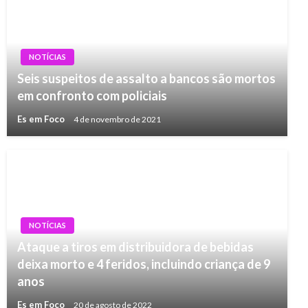
NOTÍCIAS
Seis suspeitos de assalto a bancos são mortos
em confronto com policiais
Es em Foco
4 de novembro de 2021
NOTÍCIAS
Ataque a tiros em distribuidora de bebidas
deixa morto e 4 feridos, incluindo criança de 9
anos
Es em Foco
20 de agosto de 2022