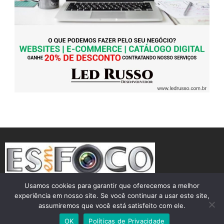
Usamos cookies para garantir que oferecemos a melhor
experiência em nosso site. Se você continuar a usar este site,
assumiremos que você está satisfeito com ele.
Theme by Silk Themes
OK
Políticas de Privacidade
Desenvolvido por
Led Russo