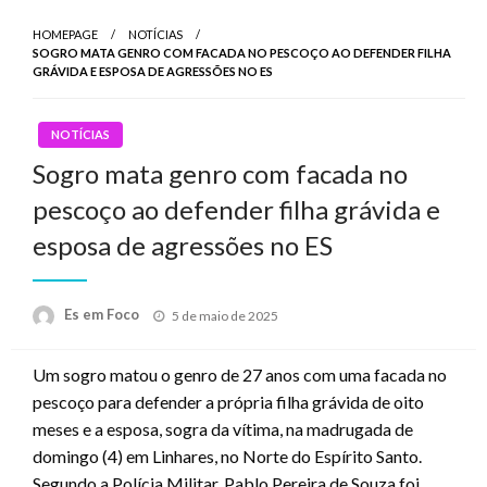
HOMEPAGE
NOTÍCIAS
SOGRO MATA GENRO COM FACADA NO PESCOÇO AO DEFENDER FILHA
GRÁVIDA E ESPOSA DE AGRESSÕES NO ES
NOTÍCIAS
Sogro mata genro com facada no
pescoço ao defender filha grávida e
esposa de agressões no ES
Posted
Es em Foco
5 de maio de 2025
on
Um sogro matou o genro de 27 anos com uma facada no
pescoço para defender a própria filha grávida de oito
meses e a esposa, sogra da vítima, na madrugada de
domingo (4) em Linhares, no Norte do Espírito Santo.
Segundo a Polícia Militar, Pablo Pereira de Souza foi